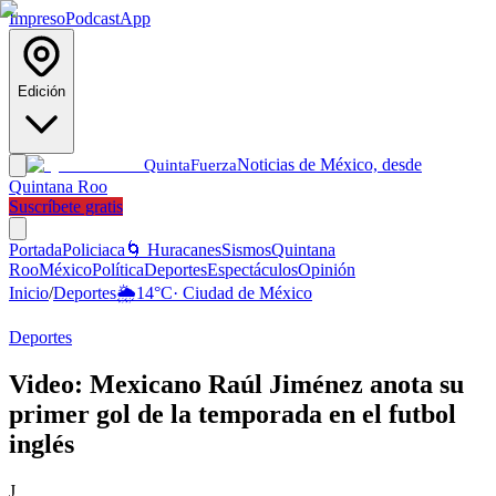
Impreso
Podcast
App
Edición
Noticias de México, desde
Quinta
Fuerza
Quintana Roo
Suscríbete gratis
Portada
Policiaca
🌀 Huracanes
Sismos
Quintana
Roo
México
Política
Deportes
Espectáculos
Opinión
Inicio
/
Deportes
🌦️
14
°C
·
Ciudad de México
Deportes
Video: Mexicano Raúl Jiménez anota su
primer gol de la temporada en el futbol
inglés
J