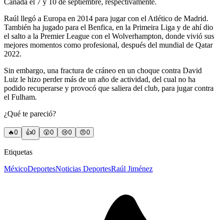
Canadá el 7 y 10 de septiembre, respectivamente.
Raúl llegó a Europa en 2014 para jugar con el Atlético de Madrid.
También ha jugado para el Benfica, en la Primeira Liga y de ahí dio
el salto a la Premier League con el Wolverhampton, donde vivió sus
mejores momentos como profesional, después del mundial de Qatar
2022.
Sin embargo, una fractura de cráneo en un choque contra David
Luiz le hizo perder más de un año de actividad, del cual no ha
podido recuperarse y provocó que saliera del club, para jugar contra
el Fulham.
¿Qué te pareció?
🔥
0
👍
0
😲
0
😢
0
😠
0
Etiquetas
México
Deportes
Noticias Deportes
Raúl Jiménez