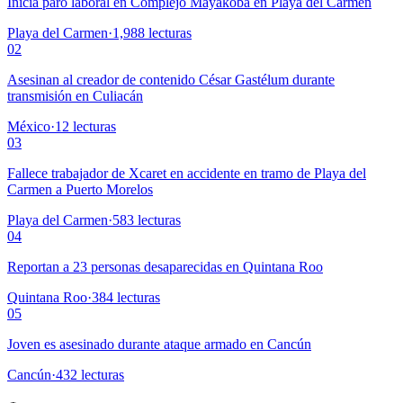
Inicia paro laboral en Complejo Mayakoba en Playa del Carmen
Playa del Carmen
·
1,988
lecturas
02
Asesinan al creador de contenido César Gastélum durante
transmisión en Culiacán
México
·
12
lecturas
03
Fallece trabajador de Xcaret en accidente en tramo de Playa del
Carmen a Puerto Morelos
Playa del Carmen
·
583
lecturas
04
Reportan a 23 personas desaparecidas en Quintana Roo
Quintana Roo
·
384
lecturas
05
Joven es asesinado durante ataque armado en Cancún
Cancún
·
432
lecturas