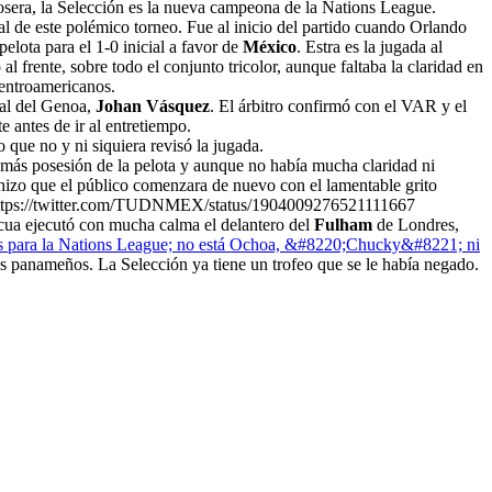
rosera, la Selección es la nueva campeona de la Nations League.
al de este polémico torneo. Fue al inicio del partido cuando Orlando
elota para el 1-0 inicial a favor de
México
. Estra es la jugada al
l frente, sobre todo el conjunto tricolor, aunque faltaba la claridad en
centroamericanos.
al del Genoa,
Johan Vásquez
. El árbitro confirmó con el VAR y el
antes de ir al entretiempo.
o que no y ni siquiera revisó la jugada.
s posesión de la pelota y aunque no había mucha claridad ni
s hizo que el público comenzara de nuevo con el lamentable grito
ar. https://twitter.com/TUDNMEX/status/1904009276521111667
 cua ejecutó con mucha calma el delantero del
Fulham
de Londres,
dos para la Nations League; no está Ochoa, &#8220;Chucky&#8221; ni
es panameños. La Selección ya tiene un trofeo que se le había negado.