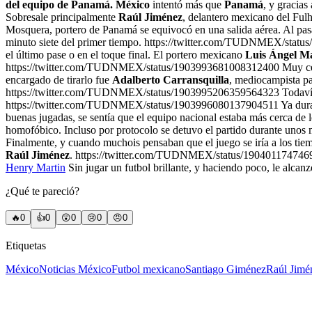
del equipo de Panamá.
México
intentó más que
Panamá
, y gracias
Sobresale principalmente
Raúl Jiménez
, delantero mexicano del Fulh
Mosquera, portero de Panamá se equivocó en una salida aérea. Al pasa
minuto siete del primer tiempo. https://twitter.com/TUDNMEX/sta
el último pase o en el toque final. El portero mexicano
Luis Ángel M
https://twitter.com/TUDNMEX/status/1903993681008312400 Muy cerca
encargado de tirarlo fue
Adalberto Carransquilla
, mediocampista pa
https://twitter.com/TUDNMEX/status/1903995206359564323 Todavía s
https://twitter.com/TUDNMEX/status/1903996080137904511 Ya durante
buenas jugadas, se sentía que el equipo nacional estaba más cerca de l
homofóbico. Incluso por protocolo se detuvo el partido durante unos
Finalmente, y cuando muchois pensaban que el juego se iría a los tie
Raúl Jiménez
. https://twitter.com/TUDNMEX/status/1904011747469
Henry Martin
Sin jugar un futbol brillante, y haciendo poco, le alcan
¿Qué te pareció?
🔥
0
👍
0
😲
0
😢
0
😠
0
Etiquetas
México
Noticias México
Futbol mexicano
Santiago Giménez
Raúl Jimé