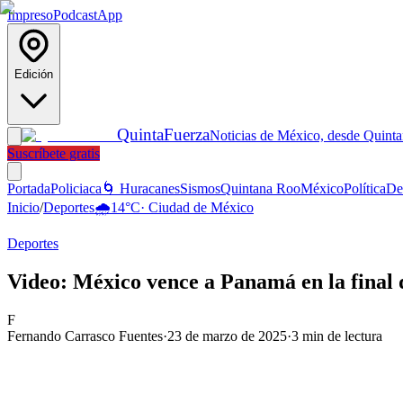
Impreso
Podcast
App
Edición
Quinta
Fuerza
Noticias de México, desde Quint
Suscríbete gratis
Portada
Policiaca
🌀 Huracanes
Sismos
Quintana Roo
México
Política
De
Inicio
/
Deportes
🌧️
14
°C
·
Ciudad de México
Deportes
Video: México vence a Panamá en la final 
F
Fernando Carrasco Fuentes
·
23 de marzo de 2025
·
3
min de lectura