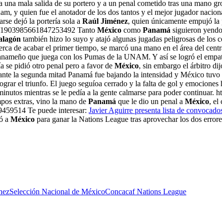
 a una mala salida de su portero y a un penal cometido tras una mano g
am, y quien fue el anotador de los dos tantos y el mejor jugador nacion
rse dejó la portería sola a
Raúl Jiménez
, quien únicamente empujó la p
tus/1903985661847253492 Tanto
México
como
Panamá
siguieron yendo a
alagón
también hizo lo suyo y atajó algunas jugadas peligrosas de los 
 de acabar el primer tiempo, se marcó una mano en el área del centr
nameño que juega con los Pumas de la UNAM. Y así se logró el empate 
e pidió otro penal pero a favor de
México
, sin embargo el árbitro dij
 la segunda mitad Panamá fue bajando la intensidad y México tuvo má
ograr el triunfo. El juego seguíoa cerrado y la falta de gol y emocione
 minutos mientras se le pedía a la gente calmarse para poder continu
mpos extras, vino la mano de
Panamá
que le dio un penal a
México
, el
459514 Te puede interesar:
Javier Aguirre presenta lista de convoca
zó a
México
para ganar la Nations League tras aprovechar los dos error
nez
Selección Nacional de México
Concacaf Nations League