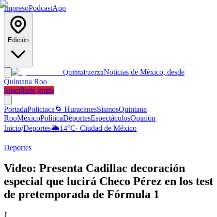
Impreso
Podcast
App
Edición
Noticias de México, desde
Quinta
Fuerza
Quintana Roo
Suscríbete gratis
Portada
Policiaca
🌀 Huracanes
Sismos
Quintana
Roo
México
Política
Deportes
Espectáculos
Opinión
Inicio
/
Deportes
🌦️
14
°C
·
Ciudad de México
Deportes
Video: Presenta Cadillac decoración
especial que lucirá Checo Pérez en los test
de pretemporada de Fórmula 1
J