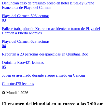
Denuncian caso de presunto acoso en hotel BlueBay Grand
Esmeralda de Playa del Carmen
Playa del Carmen
·
596
lecturas
03
Fallece trabajador de Xcaret en accidente en tramo de Playa del
Carmen a Puerto Morelos
Playa del Carmen
·
623
lecturas
04
Reportan a 23 personas desaparecidas en Quintana Roo
Quintana Roo
·
421
lecturas
05
Joven es asesinado durante ataque armado en Cancún
Cancún
·
475
lecturas
⚽ Mundial 2026
El resumen del Mundial en tu correo a las 7:00 am