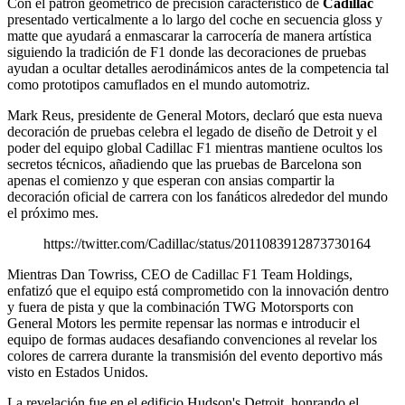
Con el patrón geométrico de precisión característico de
Cadillac
presentado verticalmente a lo largo del coche en secuencia gloss y
matte que ayudará a enmascarar la carrocería de manera artística
siguiendo la tradición de F1 donde las decoraciones de pruebas
ayudan a ocultar detalles aerodinámicos antes de la competencia tal
como prototipos camuflados en el mundo automotriz.
Mark Reus, presidente de General Motors, declaró que esta nueva
decoración de pruebas celebra el legado de diseño de Detroit y el
poder del equipo global Cadillac F1 mientras mantiene ocultos los
secretos técnicos, añadiendo que las pruebas de Barcelona son
apenas el comienzo y que esperan con ansias compartir la
decoración oficial de carrera con los fanáticos alrededor del mundo
el próximo mes.
https://twitter.com/Cadillac/status/2011083912873730164
Mientras Dan Towriss, CEO de Cadillac F1 Team Holdings,
enfatizó que el equipo está comprometido con la innovación dentro
y fuera de pista y que la combinación TWG Motorsports con
General Motors les permite repensar las normas e introducir el
equipo de formas audaces desafiando convenciones al revelar los
colores de carrera durante la transmisión del evento deportivo más
visto en Estados Unidos.
La revelación fue en el edificio Hudson's Detroit, honrando el