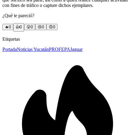
con fines de tráfico o capture dichos ejemplares.
¿Qué te pareció?
🔥
0
👍
0
😲
0
😢
0
😠
0
Etiquetas
Portada
Noticias Yucatán
PROFEPA
Jaguar