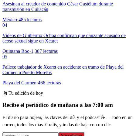
Asesinan al creador de contenido César Gastélum durante
transmisión en Culiacán
México
·
485
lecturas
04
Videos de Guillermo Ochoa confirman que danzante acusado de
acoso sexual sigue en Xcaret
Quintana Roo
·
1,387
lecturas
05
Fallece trabajador de Xcaret en accidente en tramo de Playa del
Carmen a Puerto Morelos
Playa del Carmen
·
466
lecturas
📰 Tu edición de hoy
Recibe el periódico de mañana a las 7:00 am
El diario para hojear, las claves del día y el podcast ☕ — todo en un
correo, todos los días. Gratis, y te das de baja con un clic.
Suscribirme