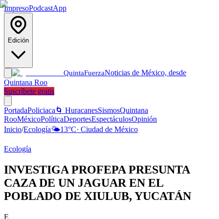
Impreso
Podcast
App
Edición
Noticias de México, desde
Quinta
Fuerza
Quintana Roo
Suscríbete gratis
Portada
Policiaca
🌀 Huracanes
Sismos
Quintana
Roo
México
Política
Deportes
Espectáculos
Opinión
Inicio
/
Ecología
🌤️
13
°C
·
Ciudad de México
Ecología
INVESTIGA PROFEPA PRESUNTA
CAZA DE UN JAGUAR EN EL
POBLADO DE XIULUB, YUCATÁN
E