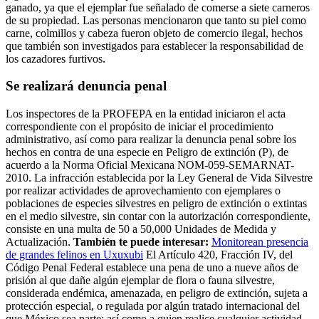
ganado, ya que el ejemplar fue señalado de comerse a siete carneros
de su propiedad. Las personas mencionaron que tanto su piel como
carne, colmillos y cabeza fueron objeto de comercio ilegal, hechos
que también son investigados para establecer la responsabilidad de
los cazadores furtivos.
Se realizará denuncia penal
Los inspectores de la PROFEPA en la entidad iniciaron el acta
correspondiente con el propósito de iniciar el procedimiento
administrativo, así como para realizar la denuncia penal sobre los
hechos en contra de una especie en Peligro de extinción (P), de
acuerdo a la Norma Oficial Mexicana NOM-059-SEMARNAT-
2010. La infracción establecida por la Ley General de Vida Silvestre
por realizar actividades de aprovechamiento con ejemplares o
poblaciones de especies silvestres en peligro de extinción o extintas
en el medio silvestre, sin contar con la autorización correspondiente,
consiste en una multa de 50 a 50,000 Unidades de Medida y
Actualización.
También te puede interesar:
Monitorean presencia
de grandes felinos en Uxuxubi
El Artículo 420, Fracción IV, del
Código Penal Federal establece una pena de uno a nueve años de
prisión al que dañe algún ejemplar de flora o fauna silvestre,
considerada endémica, amenazada, en peligro de extinción, sujeta a
protección especial, o regulada por algún tratado internacional del
que México sea parte; así como a quien realice cualquier actividad