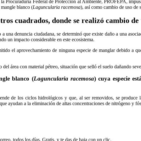
 la Procuraduría Federal de Protección al Ambiente, PROFEPA, impuso l
e mangle blanco (
Laguncularia racemosa
), así como cambio de uso de su
tros cuadrados, donde se realizó cambio de u
to a una denuncia ciudadana, se determinó que existe daño a una asocia
ndo un impacto considerable en este ecosistema.
mitido el aprovechamiento de ninguna especie de manglar debido a q
o del área con material pétreo, situación que selló el suelo dañando sev
ngle blanco (
Laguncularia racemosa
) cuya especie e
nde de los ciclos hidrológicos y que, al ser removidos, se produce l
a que ayudan a la eliminación de altas concentraciones de nitrógeno y fó
rreo, todos los días. Gratis, y te das de baja con un clic.