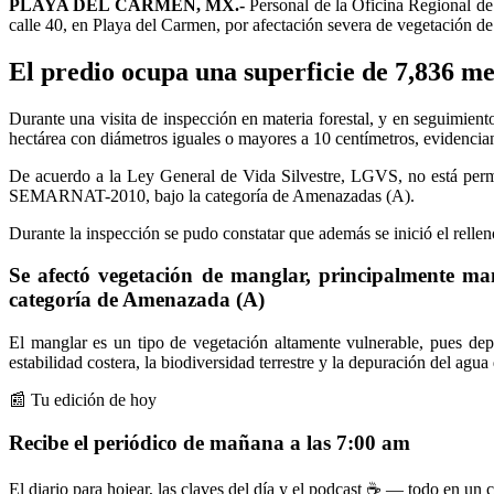
PLAYA DEL CARMEN, MX.-
Personal de la Oficina Regional de
calle 40, en Playa del Carmen, por afectación severa de vegetación d
El predio ocupa una superficie de 7,836 me
Durante una visita de inspección en materia forestal, y en seguimien
hectárea con diámetros iguales o mayores a 10 centímetros, evidencia
De acuerdo a la Ley General de Vida Silvestre, LGVS, no está per
SEMARNAT-2010, bajo la categoría de Amenazadas (A).
Durante la inspección se pudo constatar que además se inició el rellen
Se afectó vegetación de manglar, principalmente ma
categoría de Amenazada (A)
El manglar es un tipo de vegetación altamente vulnerable, pues depe
estabilidad costera, la biodiversidad terrestre y la depuración del agu
📰 Tu edición de hoy
Recibe el periódico de mañana a las 7:00 am
El diario para hojear, las claves del día y el podcast ☕ — todo en un co