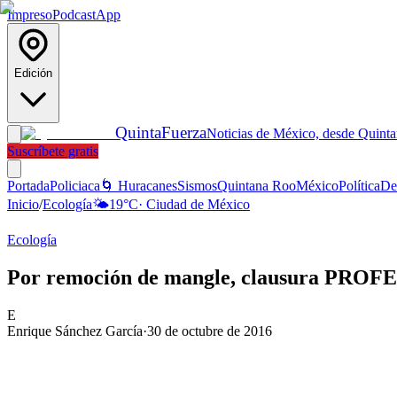
Impreso
Podcast
App
Edición
Quinta
Fuerza
Noticias de México, desde Quint
Suscríbete gratis
Portada
Policiaca
🌀 Huracanes
Sismos
Quintana Roo
México
Política
De
Inicio
/
Ecología
🌤️
19
°C
·
Ciudad de México
Ecología
Por remoción de mangle, clausura PROFE
E
Enrique Sánchez García
·
30 de octubre de 2016