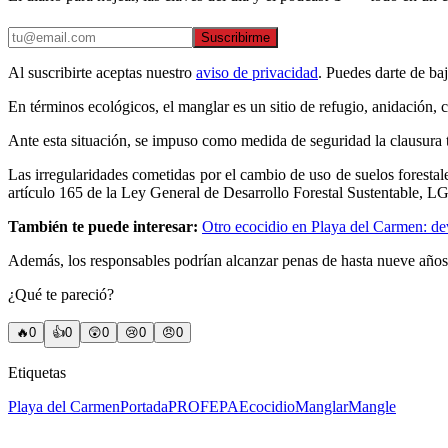
Suscribirme
Al suscribirte aceptas nuestro
aviso de privacidad
. Puedes darte de ba
En términos ecológicos, el manglar es un sitio de refugio, anidación, 
Ante esta situación, se impuso como medida de seguridad la clausura t
Las irregularidades cometidas por el cambio de uso de suelos foresta
artículo 165 de la Ley General de Desarrollo Forestal Sustentable, L
También te puede interesar:
Otro ecocidio en Playa del Carmen: d
Además, los responsables podrían alcanzar penas de hasta nueve años d
¿Qué te pareció?
🔥
0
👍
0
😲
0
😢
0
😠
0
Etiquetas
Playa del Carmen
Portada
PROFEPA
Ecocidio
Manglar
Mangle