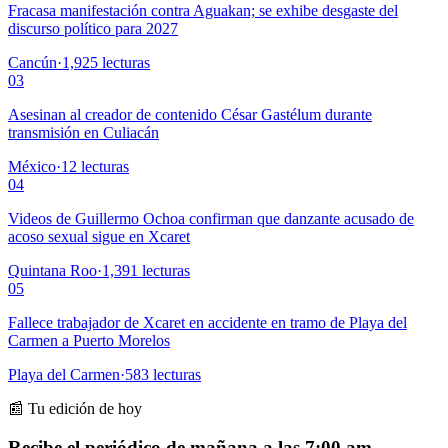
Fracasa manifestación contra Aguakan; se exhibe desgaste del
discurso político para 2027
Cancún
·
1,925
lecturas
03
Asesinan al creador de contenido César Gastélum durante
transmisión en Culiacán
México
·
12
lecturas
04
Videos de Guillermo Ochoa confirman que danzante acusado de
acoso sexual sigue en Xcaret
Quintana Roo
·
1,391
lecturas
05
Fallece trabajador de Xcaret en accidente en tramo de Playa del
Carmen a Puerto Morelos
Playa del Carmen
·
583
lecturas
📰 Tu edición de hoy
Recibe el periódico de mañana a las 7:00 am