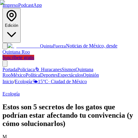
Impreso
Podcast
App
Edición
Noticias de México, desde
Quinta
Fuerza
Quintana Roo
Suscríbete gratis
Portada
Policiaca
🌀 Huracanes
Sismos
Quintana
Roo
México
Política
Deportes
Espectáculos
Opinión
Inicio
/
Ecología
🌤️
15
°C
·
Ciudad de México
Ecología
Estos son 5 secretos de los gatos que
podrían estar afectando tu convivencia (y
cómo solucionarlos)
M