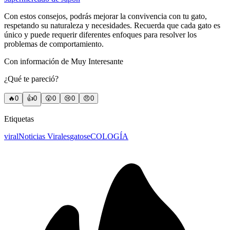
Con estos consejos, podrás mejorar la convivencia con tu gato,
respetando su naturaleza y necesidades. Recuerda que cada gato es
único y puede requerir diferentes enfoques para resolver los
problemas de comportamiento.
Con información de Muy Interesante
¿Qué te pareció?
🔥
0
👍
0
😲
0
😢
0
😠
0
Etiquetas
viral
Noticias Virales
gatos
eCOLOGÍA