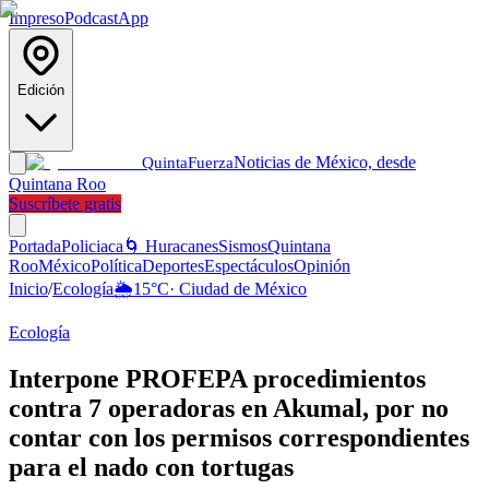
Impreso
Podcast
App
Edición
Noticias de México, desde
Quinta
Fuerza
Quintana Roo
Suscríbete gratis
Portada
Policiaca
🌀 Huracanes
Sismos
Quintana
Roo
México
Política
Deportes
Espectáculos
Opinión
Inicio
/
Ecología
🌦️
15
°C
·
Ciudad de México
Ecología
Interpone PROFEPA procedimientos
contra 7 operadoras en Akumal, por no
contar con los permisos correspondientes
para el nado con tortugas