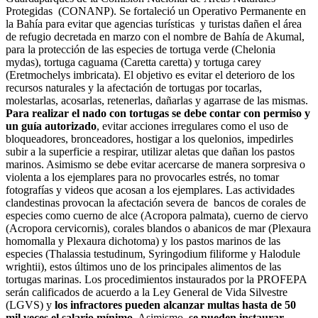
Protegidas (CONANP). Se fortaleció un Operativo Permanente en
la Bahía para evitar que agencias turísticas y turistas dañen el área
de refugio decretada en marzo con el nombre de Bahía de Akumal,
para la protección de las especies de tortuga verde (Chelonia
mydas), tortuga caguama (Caretta caretta) y tortuga carey
(Eretmochelys imbricata). El objetivo es evitar el deterioro de los
recursos naturales y la afectación de tortugas por tocarlas,
molestarlas, acosarlas, retenerlas, dañarlas y agarrase de las mismas.
Para realizar el nado con tortugas se debe contar con permiso y
un guía autorizado
, evitar acciones irregulares como el uso de
bloqueadores, bronceadores, hostigar a los quelonios, impedirles
subir a la superficie a respirar, utilizar aletas que dañan los pastos
marinos. Asimismo se debe evitar acercarse de manera sorpresiva o
violenta a los ejemplares para no provocarles estrés, no tomar
fotografías y videos que acosan a los ejemplares. Las actividades
clandestinas provocan la afectación severa de bancos de corales de
especies como cuerno de alce (Acropora palmata), cuerno de ciervo
(Acropora cervicornis), corales blandos o abanicos de mar (Plexaura
homomalla y Plexaura dichotoma) y los pastos marinos de las
especies (Thalassia testudinum, Syringodium filiforme y Halodule
wrightii), estos últimos uno de los principales alimentos de las
tortugas marinas. Los procedimientos instaurados por la PROFEPA
serán calificados de acuerdo a la Ley General de Vida Silvestre
(LGVS) y
los infractores pueden alcanzar multas hasta de 50
mil veces el salario mínimo.
Asimismo,
se pueden instaurar