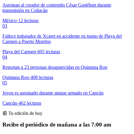
Asesinan al creador de contenido César Gastélum durante
transmisión en Culiacán
México
·
12
lecturas
03
Fallece trabajador de Xcaret en accidente en tramo de Playa del
Carmen a Puerto Morelos
Playa del Carmen
·
605
lecturas
04
Reportan a 23 personas desaparecidas en Quintana Roo
Quintana Roo
·
408
lecturas
05
Joven es asesinado durante ataque armado en Cancún
Cancún
·
462
lecturas
📰 Tu edición de hoy
Recibe el periódico de mañana a las 7:00 am