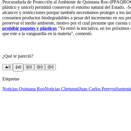
Procuraduría de Protección al Ambiente de Quintana Roo (PPAQROO) por
plástico y unicel) permitirá conservar el entorno natural del Estado. -
alcances y restricciones porque también necesitamos proteger a los indu
consumen productos biodegradables a pesar del incremento en sus pre
preservar el medio ambiente, motivo por el cual presume que cuenta 
prohibir popotes y plásticos
"Ya entró la iniciativa, en los próximo
que este a la vanguardia en la materia", comentó.
¿Qué te pareció?
🔥
0
👍
0
😲
0
😢
0
😠
0
Etiquetas
Noticias Quintana Roo
Noticias Chetumal
Juan Carlos Pereyra
Sustenta