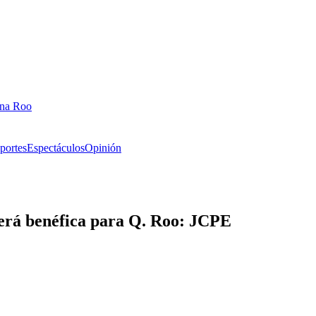
ana Roo
portes
Espectáculos
Opinión
será benéfica para Q. Roo: JCPE