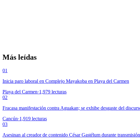
Más leídas
01
Inicia paro laboral en Complejo Mayakoba en Playa del Carmen
Playa del Carmen
·
1,979
lecturas
02
Fracasa manifestación contra Aguakan; se exhibe desgaste del discurs
Cancún
·
1,919
lecturas
03
Asesinan al creador de contenido César Gastélum durante transmisió