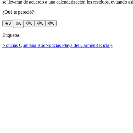
se llevarán de acuerdo a una calendarización los residuos, evitando a
¿Qué te pareció?
🔥
0
👍
0
😲
0
😢
0
😠
0
Etiquetas
Noticias Quintana Roo
Noticias Playa del Carmen
Reciclaje