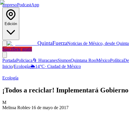
Impreso
Podcast
App
Edición
Quinta
Fuerza
Noticias de México, desde Quint
Suscríbete gratis
Portada
Policiaca
🌀 Huracanes
Sismos
Quintana Roo
México
Política
De
Inicio
/
Ecología
🌦️
14
°C
·
Ciudad de México
Ecología
¡Todos a reciclar! Implementará Gobierno
M
Melissa Robles
·
16 de mayo de 2017