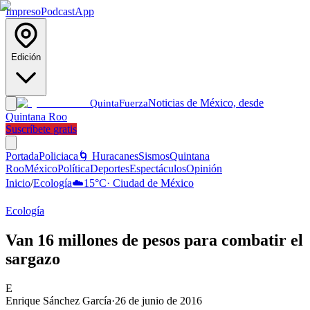
Impreso
Podcast
App
Edición
Noticias de México, desde
Quinta
Fuerza
Quintana Roo
Suscríbete gratis
Portada
Policiaca
🌀 Huracanes
Sismos
Quintana
Roo
México
Política
Deportes
Espectáculos
Opinión
Inicio
/
Ecología
☁️
15
°C
·
Ciudad de México
Ecología
Van 16 millones de pesos para combatir el
sargazo
E
Enrique Sánchez García
·
26 de junio de 2016