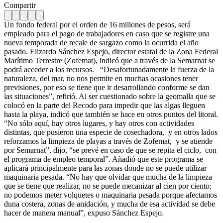
Compartir
Un fondo federal por el orden de 16 millones de pesos, será
empleado para el pago de trabajadores en caso que se registre una
nueva temporada de recale de sargazo como la ocurrida el año
pasado. Elizardo Sánchez Espejo, director estatal de la Zona Federal
Marítimo Terrestre (Zofemat), indicó que a través de la Semarnat se
podrá acceder a los recursos. “Desafortunadamente la fuerza de la
naturaleza, del mar, no nos permite en muchas ocasiones tener
previsiones, por eso se tiene que ir desarrollando conforme se dan
las situaciones”, refirió. Al ser cuestionado sobre la geomalla que se
colocó en la parte del Recodo para impedir que las algas lleguen
hasta la playa, indicó que también se hace en otros puntos del litoral.
“No sólo aquí, hay otros lugares, y hay otros con actividades
distintas, que pusieron una especie de cosechadora, y en otros lados
reforzamos la limpieza de playas a través de Zofemat, y se atiende
por Semarnat”, dijo, “se prevé en caso de que se repita el ciclo, con
el programa de empleo temporal”. Añadió que este programa se
aplicará principalmente para las zonas donde no se puede utilizar
maquinaria pesada. “No hay que olvidar que mucha de la limpieza
que se tiene que realizar, no se puede mecanizar al cien por ciento;
no podemos meter volquetes o maquinaria pesada porque afectamos
duna costera, zonas de anidación, y mucha de esa actividad se debe
hacer de manera manual”, expuso Sánchez Espejo.