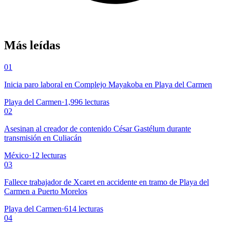
Más leídas
01
Inicia paro laboral en Complejo Mayakoba en Playa del Carmen
Playa del Carmen
·
1,996
lecturas
02
Asesinan al creador de contenido César Gastélum durante
transmisión en Culiacán
México
·
12
lecturas
03
Fallece trabajador de Xcaret en accidente en tramo de Playa del
Carmen a Puerto Morelos
Playa del Carmen
·
614
lecturas
04