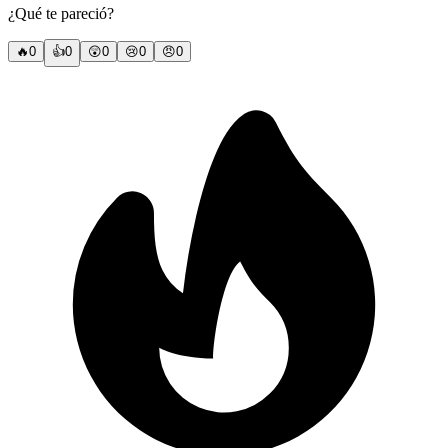
¿Qué te pareció?
🔥
0
👍
0
😲
0
😢
0
😠
0