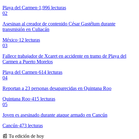
Playa del Carmen
·
1,996
lecturas
02
Asesinan al creador de contenido César Gastélum durante
transmisión en Culiacán
México
·
12
lecturas
03
Fallece trabajador de Xcaret en accidente en tramo de Playa del
Carmen a Puerto Morelos
Playa del Carmen
·
614
lecturas
04
Reportan a 23 personas desaparecidas en Quintana Roo
Quintana Roo
·
415
lecturas
05
Joven es asesinado durante ataque armado en Cancún
Cancún
·
473
lecturas
📰 Tu edición de hoy