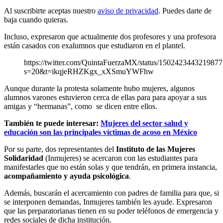
Al suscribirte aceptas nuestro
aviso de privacidad
. Puedes darte de
baja cuando quieras.
Incluso, expresaron que actualmente dos profesores y una profesora
están casados con exalumnos que estudiaron en el plantel.
https://twitter.com/QuintaFuerzaMX/status/150242344321987
s=20&t=ikqjeRHZKgx_xXSmuYWFhw
Aunque durante la protesta solamente hubo mujeres, algunos
alumnos varones estuvieron cerca de ellas para para apoyar a sus
amigas y “hermanas”, como se dicen entre ellos.
También te puede interesar:
Mujeres del sector salud y
educación son las principales víctimas de acoso en México
Por su parte, dos representantes del
Instituto de las Mujeres
Solidaridad
(Inmujeres) se acercaron con las estudiantes para
manifestarles que no están solas y que tendrán, en primera instancia,
acompañamiento y ayuda psicológica
.
Además, buscarán el acercamiento con padres de familia para que, si
se interponen demandas, Inmujeres también les ayude. Expresaron
que las preparatorianas tienen en su poder teléfonos de emergencia y
redes sociales de dicha institución.