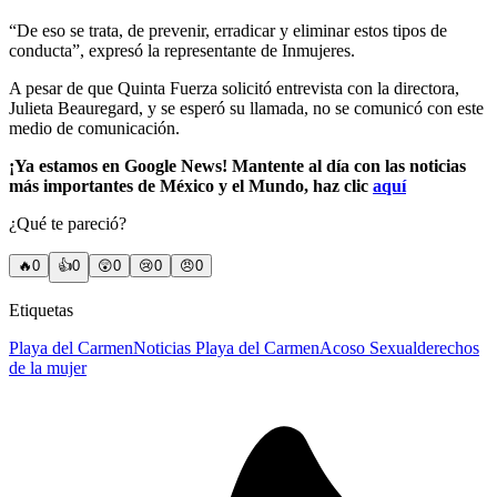
“De eso se trata, de prevenir, erradicar y eliminar estos tipos de
conducta”, expresó la representante de Inmujeres.
A pesar de que Quinta Fuerza solicitó entrevista con la directora,
Julieta Beauregard, y se esperó su llamada, no se comunicó con este
medio de comunicación.
¡Ya estamos en Google News! Mantente al día con las noticias
más importantes de México y el Mundo, haz clic
aquí
¿Qué te pareció?
🔥
0
👍
0
😲
0
😢
0
😠
0
Etiquetas
Playa del Carmen
Noticias Playa del Carmen
Acoso Sexual
derechos
de la mujer