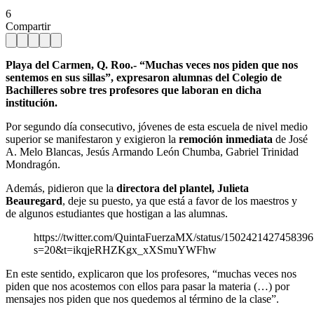
6
Compartir
Playa del Carmen, Q. Roo.- “Muchas veces nos piden que nos
sentemos en sus sillas”, expresaron alumnas del Colegio de
Bachilleres sobre tres profesores que laboran en dicha
institución.
Por segundo día consecutivo, jóvenes de esta escuela de nivel medio
superior se manifestaron y exigieron la
remoción inmediata
de José
A. Melo Blancas, Jesús Armando León Chumba, Gabriel Trinidad
Mondragón.
Además, pidieron que la
directora del plantel, Julieta
Beauregard
, deje su puesto, ya que está a favor de los maestros y
de algunos estudiantes que hostigan a las alumnas.
https://twitter.com/QuintaFuerzaMX/status/150242142745839
s=20&t=ikqjeRHZKgx_xXSmuYWFhw
En este sentido, explicaron que los profesores, “muchas veces nos
piden que nos acostemos con ellos para pasar la materia (…) por
mensajes nos piden que nos quedemos al término de la clase”.