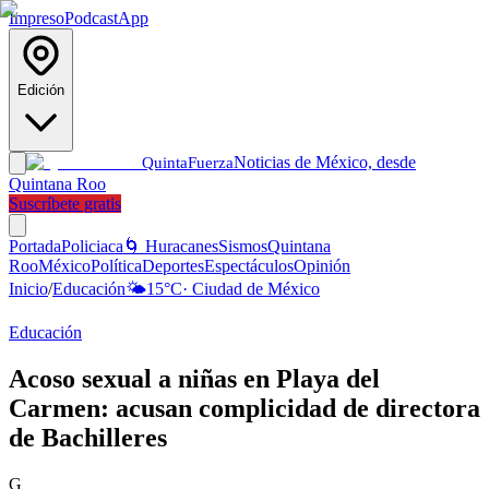
Impreso
Podcast
App
Edición
Noticias de México, desde
Quinta
Fuerza
Quintana Roo
Suscríbete gratis
Portada
Policiaca
🌀 Huracanes
Sismos
Quintana
Roo
México
Política
Deportes
Espectáculos
Opinión
Inicio
/
Educación
🌤️
15
°C
·
Ciudad de México
Educación
Acoso sexual a niñas en Playa del
Carmen: acusan complicidad de directora
de Bachilleres
G