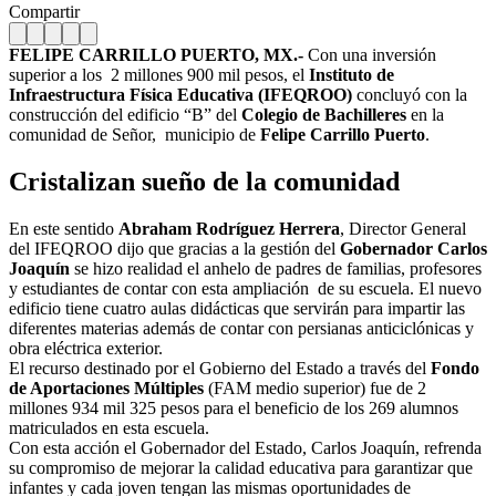
Compartir
FELIPE CARRILLO PUERTO, MX.-
Con una inversión
superior a los 2 millones 900 mil pesos, el
Instituto de
Infraestructura Física Educativa (IFEQROO)
concluyó con la
construcción del edificio “B” del
Colegio de Bachilleres
en la
comunidad de Señor, municipio de
Felipe Carrillo Puerto
.
Cristalizan sueño de la comunidad
En este sentido
Abraham Rodríguez Herrera
, Director General
del IFEQROO dijo que gracias a la gestión del
Gobernador Carlos
Joaquín
se hizo realidad el anhelo de padres de familias, profesores
y estudiantes de contar con esta ampliación de su escuela. El nuevo
edificio tiene cuatro aulas didácticas que servirán para impartir las
diferentes materias además de contar con persianas anticiclónicas y
obra eléctrica exterior.
El recurso destinado por el Gobierno del Estado a través del
Fondo
de Aportaciones Múltiples
(FAM medio superior) fue de 2
millones 934 mil 325 pesos para el beneficio de los 269 alumnos
matriculados en esta escuela.
Con esta acción el Gobernador del Estado, Carlos Joaquín, refrenda
su compromiso de mejorar la calidad educativa para garantizar que
infantes y cada joven tengan las mismas oportunidades de