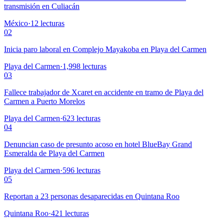
transmisión en Culiacán
México
·
12
lecturas
02
Inicia paro laboral en Complejo Mayakoba en Playa del Carmen
Playa del Carmen
·
1,998
lecturas
03
Fallece trabajador de Xcaret en accidente en tramo de Playa del
Carmen a Puerto Morelos
Playa del Carmen
·
623
lecturas
04
Denuncian caso de presunto acoso en hotel BlueBay Grand
Esmeralda de Playa del Carmen
Playa del Carmen
·
596
lecturas
05
Reportan a 23 personas desaparecidas en Quintana Roo
Quintana Roo
·
421
lecturas