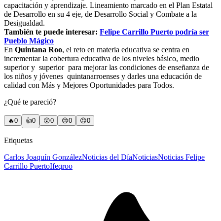
capacitación y aprendizaje. Lineamiento marcado en el Plan Estatal
de Desarrollo en su 4 eje, de Desarrollo Social y Combate a la
Desigualdad.
También te puede interesar:
Felipe Carrillo Puerto podría ser
Pueblo Mágico
En
Quintana Roo
, el reto en materia educativa se centra en
incrementar la cobertura educativa de los niveles básico, medio
superior y superior para mejorar las condiciones de enseñanza de
los niños y jóvenes quintanarroenses y darles una educación de
calidad con Más y Mejores Oportunidades para Todos.
¿Qué te pareció?
🔥
0
👍
0
😲
0
😢
0
😠
0
Etiquetas
Carlos Joaquín González
Noticias del Día
Noticias
Noticias Felipe
Carrillo Puerto
Ifeqroo