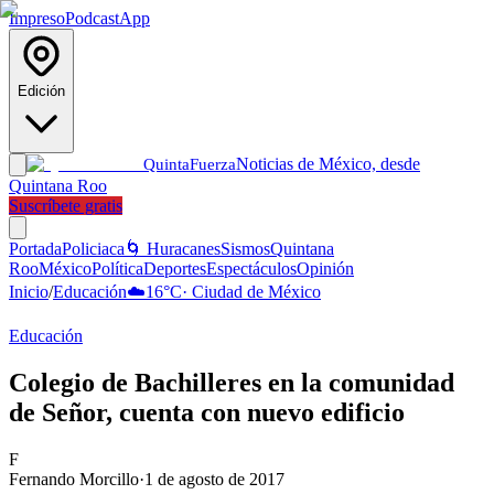
Impreso
Podcast
App
Edición
Noticias de México, desde
Quinta
Fuerza
Quintana Roo
Suscríbete gratis
Portada
Policiaca
🌀 Huracanes
Sismos
Quintana
Roo
México
Política
Deportes
Espectáculos
Opinión
Inicio
/
Educación
☁️
16
°C
·
Ciudad de México
Educación
Colegio de Bachilleres en la comunidad
de Señor, cuenta con nuevo edificio
F
Fernando Morcillo
·
1 de agosto de 2017