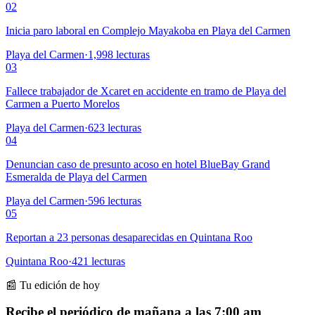
02
Inicia paro laboral en Complejo Mayakoba en Playa del Carmen
Playa del Carmen
·
1,998
lecturas
03
Fallece trabajador de Xcaret en accidente en tramo de Playa del
Carmen a Puerto Morelos
Playa del Carmen
·
623
lecturas
04
Denuncian caso de presunto acoso en hotel BlueBay Grand
Esmeralda de Playa del Carmen
Playa del Carmen
·
596
lecturas
05
Reportan a 23 personas desaparecidas en Quintana Roo
Quintana Roo
·
421
lecturas
📰 Tu edición de hoy
Recibe el periódico de mañana a las 7:00 am