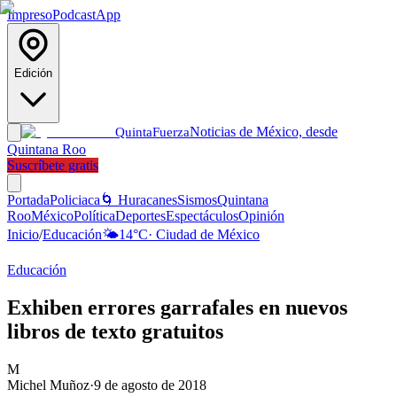
Impreso
Podcast
App
Edición
Noticias de México, desde
Quinta
Fuerza
Quintana Roo
Suscríbete gratis
Portada
Policiaca
🌀 Huracanes
Sismos
Quintana
Roo
México
Política
Deportes
Espectáculos
Opinión
Inicio
/
Educación
🌤️
14
°C
·
Ciudad de México
Educación
Exhiben errores garrafales en nuevos
libros de texto gratuitos
M
Michel Muñoz
·
9 de agosto de 2018