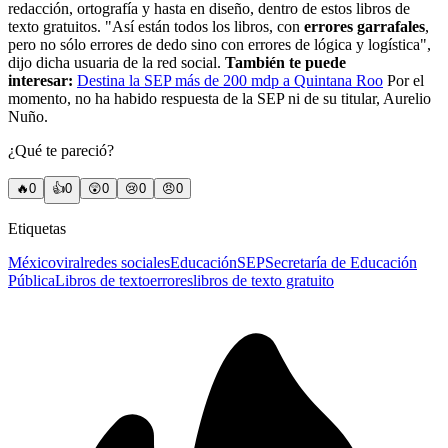
redacción, ortografía y hasta en diseño, dentro de estos libros de
texto gratuitos. "Así están todos los libros, con
errores garrafales
,
pero no sólo errores de dedo sino con errores de lógica y logística",
dijo dicha usuaria de la red social.
También te puede
interesar:
Destina la SEP más de 200 mdp a Quintana Roo
Por el
momento, no ha habido respuesta de la SEP ni de su titular, Aurelio
Nuño.
¿Qué te pareció?
🔥
0
👍
0
😲
0
😢
0
😠
0
Etiquetas
México
viral
redes sociales
Educación
SEP
Secretaría de Educación
Pública
Libros de texto
errores
libros de texto gratuito