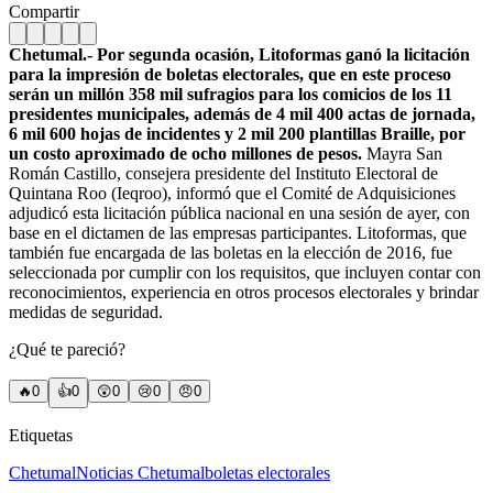
Compartir
Chetumal.- Por segunda ocasión, Litoformas ganó la licitación
para la impresión de boletas electorales, que en este proceso
serán un millón 358 mil sufragios para los comicios de los 11
presidentes municipales, además de 4 mil 400 actas de jornada,
6 mil 600 hojas de incidentes y 2 mil 200 plantillas Braille, por
un costo aproximado de ocho millones de pesos.
Mayra San
Román Castillo, consejera presidente del Instituto Electoral de
Quintana Roo (Ieqroo), informó que el Comité de Adquisiciones
adjudicó esta licitación pública nacional en una sesión de ayer, con
base en el dictamen de las empresas participantes. Litoformas, que
también fue encargada de las boletas en la elección de 2016, fue
seleccionada por cumplir con los requisitos, que incluyen contar con
reconocimientos, experiencia en otros procesos electorales y brindar
medidas de seguridad.
¿Qué te pareció?
🔥
0
👍
0
😲
0
😢
0
😠
0
Etiquetas
Chetumal
Noticias Chetumal
boletas electorales