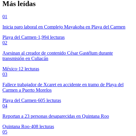
Más leídas
01
Inicia paro laboral en Complejo Mayakoba en Playa del Carmen
Playa del Carmen
·
1,994
lecturas
02
Asesinan al creador de contenido César Gastélum durante
transmisión en Culiacán
México
·
12
lecturas
03
Fallece trabajador de Xcaret en accidente en tramo de Playa del
Carmen a Puerto Morelos
Playa del Carmen
·
605
lecturas
04
Reportan a 23 personas desaparecidas en Quintana Roo
Quintana Roo
·
408
lecturas
05