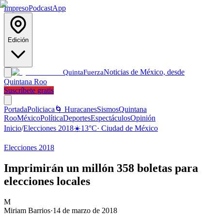
Impreso
Podcast
App
Edición
Noticias de México, desde
Quinta
Fuerza
Quintana Roo
Suscríbete gratis
Portada
Policiaca
🌀 Huracanes
Sismos
Quintana
Roo
México
Política
Deportes
Espectáculos
Opinión
Inicio
/
Elecciones 2018
☀️
13
°C
·
Ciudad de México
Elecciones 2018
Imprimirán un millón 358 boletas para
elecciones locales
M
Miriam Barrios
·
14 de marzo de 2018