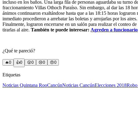
incluso en los baños. Una larga fila de personas aguardaba su turno de
fraccionamiento Villas Othoch Paraíso. Sin embargo, al dar las 18 hor
ánimos continuaron exaltándose hasta que a las 18:15 horas lograron rom
inmediato procedieron a arrebatar las boletas y arrojarlas por los aire
Finalmente, lograron encerrarse en un salón para realizar el conteo de
tirarlas al aire.
También te puede interesar:
Agreden a funcionario
¿Qué te pareció?
🔥
0
👍
0
😲
0
😢
0
😠
0
Etiquetas
Noticias Quintana Roo
Cancún
Noticias Cancún
Elecciones 2018
Robo 