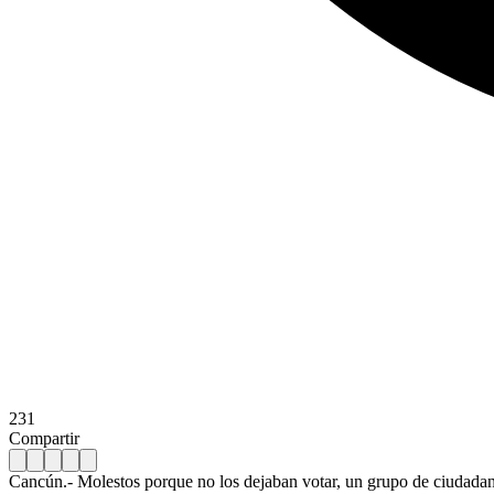
231
Compartir
Cancún.- Molestos porque no los dejaban votar, un grupo de ciudadanos