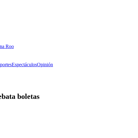
ana Roo
portes
Espectáculos
Opinión
bata boletas