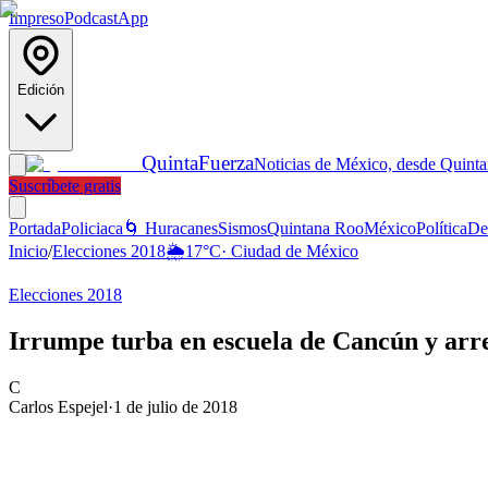
Impreso
Podcast
App
Edición
Quinta
Fuerza
Noticias de México, desde Quint
Suscríbete gratis
Portada
Policiaca
🌀 Huracanes
Sismos
Quintana Roo
México
Política
De
Inicio
/
Elecciones 2018
🌦️
17
°C
·
Ciudad de México
Elecciones 2018
Irrumpe turba en escuela de Cancún y arre
C
Carlos Espejel
·
1 de julio de 2018