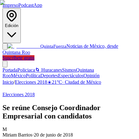
Impreso
Podcast
App
Edición
Noticias de México, desde
Quinta
Fuerza
Quintana Roo
Suscríbete gratis
Portada
Policiaca
🌀 Huracanes
Sismos
Quintana
Roo
México
Política
Deportes
Espectáculos
Opinión
Inicio
/
Elecciones 2018
☀️
21
°C
·
Ciudad de México
Elecciones 2018
Se reúne Consejo Coordinador
Empresarial con candidatos
M
Miriam Barrios
·
20 de junio de 2018