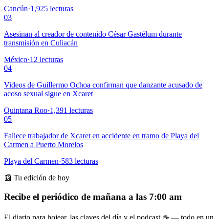
Cancún
·
1,925
lecturas
03
Asesinan al creador de contenido César Gastélum durante
transmisión en Culiacán
México
·
12
lecturas
04
Videos de Guillermo Ochoa confirman que danzante acusado de
acoso sexual sigue en Xcaret
Quintana Roo
·
1,391
lecturas
05
Fallece trabajador de Xcaret en accidente en tramo de Playa del
Carmen a Puerto Morelos
Playa del Carmen
·
583
lecturas
📰 Tu edición de hoy
Recibe el periódico de mañana a las 7:00 am
El diario para hojear, las claves del día y el podcast ☕ — todo en un