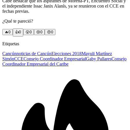
Cabe destacar que los aspirantes de Morena-PT, Encuentro Social y
el independiente Issac Janix Alanís, ya se reunieron con el CCE en
fechas previas.
¿Qué te pareció?
🔥
0
👍
0
😲
0
😢
0
😠
0
Etiquetas
Cancún
noticias de Cancún
Elecciones 2018
Mayuli Martínez
Simón
CCE
Consejo Coordinador Empresarial
Gaby Pallares
Consejo
Coordinador Empresarial del Caribe