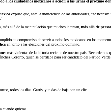
ado a los ciudadanos mexicanos a acudir a las urnas el próximo dom
México
expuso que, ante la indiferencia de las autoridades, "se necesita 
s".
ica, más allá de la manipulación que muchos intentan,
más allá de perso
cumplido su compromiso de servir a todos los mexicanos en los moment
lica
en torno a las elecciones del próximo domingo.
ones
más violentas de la historia reciente de nuestro país. Recordemos qu
ánchez Cordrro, quien se perfilaba para ser candidato del Partido Verde
rreo, todos los días. Gratis, y te das de baja con un clic.
ja cuando quieras.