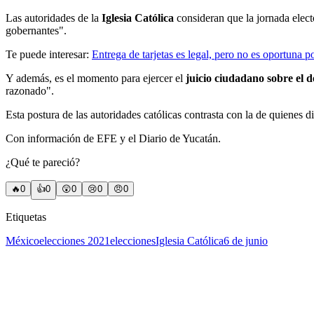
Las autoridades de la
Iglesia Católica
consideran que la jornada elect
gobernantes".
Te puede interesar:
Entrega de tarjetas es legal, pero no es oportuna
Y además, es el momento para ejercer el
juicio ciudadano sobre el d
razonado".
Esta postura de las autoridades católicas contrasta con la de quienes d
Con información de EFE y el Diario de Yucatán.
¿Qué te pareció?
🔥
0
👍
0
😲
0
😢
0
😠
0
Etiquetas
México
elecciones 2021
elecciones
Iglesia Católica
6 de junio