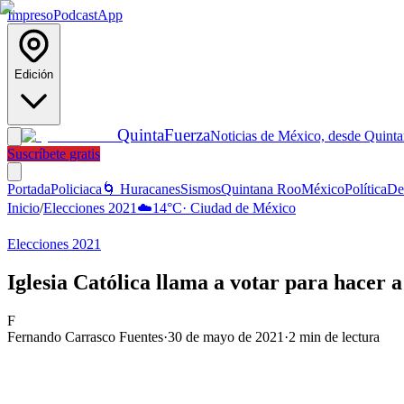
Impreso
Podcast
App
Edición
Quinta
Fuerza
Noticias de México, desde Quint
Suscríbete gratis
Portada
Policiaca
🌀 Huracanes
Sismos
Quintana Roo
México
Política
De
Inicio
/
Elecciones 2021
☁️
14
°C
·
Ciudad de México
Elecciones 2021
Iglesia Católica llama a votar para hacer a
F
Fernando Carrasco Fuentes
·
30 de mayo de 2021
·
2
min de lectura