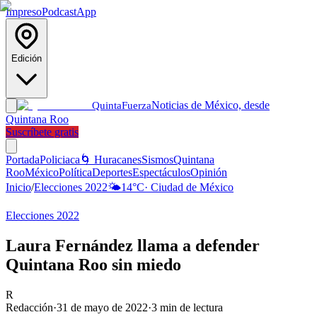
Impreso
Podcast
App
Edición
Noticias de México, desde
Quinta
Fuerza
Quintana Roo
Suscríbete gratis
Portada
Policiaca
🌀 Huracanes
Sismos
Quintana
Roo
México
Política
Deportes
Espectáculos
Opinión
Inicio
/
Elecciones 2022
🌤️
14
°C
·
Ciudad de México
Elecciones 2022
Laura Fernández llama a defender
Quintana Roo sin miedo
R
Redacción
·
31 de mayo de 2022
·
3
min de lectura