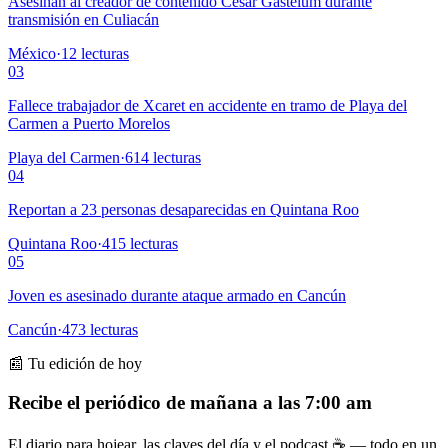
Asesinan al creador de contenido César Gastélum durante
transmisión en Culiacán
México
·
12
lecturas
03
Fallece trabajador de Xcaret en accidente en tramo de Playa del
Carmen a Puerto Morelos
Playa del Carmen
·
614
lecturas
04
Reportan a 23 personas desaparecidas en Quintana Roo
Quintana Roo
·
415
lecturas
05
Joven es asesinado durante ataque armado en Cancún
Cancún
·
473
lecturas
📰 Tu edición de hoy
Recibe el periódico de mañana a las 7:00 am
El diario para hojear, las claves del día y el podcast ☕ — todo en un