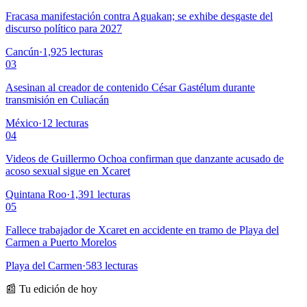
Fracasa manifestación contra Aguakan; se exhibe desgaste del
discurso político para 2027
Cancún
·
1,925
lecturas
03
Asesinan al creador de contenido César Gastélum durante
transmisión en Culiacán
México
·
12
lecturas
04
Videos de Guillermo Ochoa confirman que danzante acusado de
acoso sexual sigue en Xcaret
Quintana Roo
·
1,391
lecturas
05
Fallece trabajador de Xcaret en accidente en tramo de Playa del
Carmen a Puerto Morelos
Playa del Carmen
·
583
lecturas
📰 Tu edición de hoy