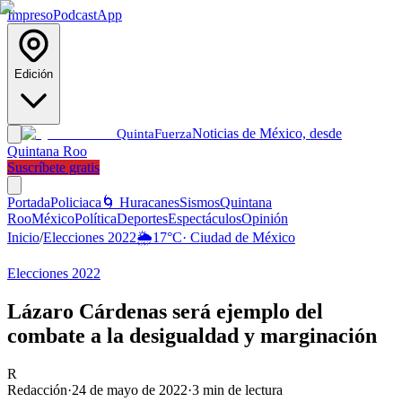
Impreso
Podcast
App
Edición
Noticias de México, desde
Quinta
Fuerza
Quintana Roo
Suscríbete gratis
Portada
Policiaca
🌀 Huracanes
Sismos
Quintana
Roo
México
Política
Deportes
Espectáculos
Opinión
Inicio
/
Elecciones 2022
🌦️
17
°C
·
Ciudad de México
Elecciones 2022
Lázaro Cárdenas será ejemplo del
combate a la desigualdad y marginación
R
Redacción
·
24 de mayo de 2022
·
3
min de lectura