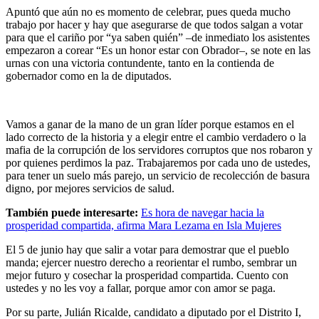
Apuntó que aún no es momento de celebrar, pues queda mucho
trabajo por hacer y hay que asegurarse de que todos salgan a votar
para que el cariño por “ya saben quién” –de inmediato los asistentes
empezaron a corear “Es un honor estar con Obrador–, se note en las
urnas con una victoria contundente, tanto en la contienda de
gobernador como en la de diputados.
Vamos a ganar de la mano de un gran líder porque estamos en el
lado correcto de la historia y a elegir entre el cambio verdadero o la
mafia de la corrupción de los servidores corruptos que nos robaron y
por quienes perdimos la paz. Trabajaremos por cada uno de ustedes,
para tener un suelo más parejo, un servicio de recolección de basura
digno, por mejores servicios de salud.
También puede interesarte:
Es hora de navegar hacia la
prosperidad compartida, afirma Mara Lezama en Isla Mujeres
El 5 de junio hay que salir a votar para demostrar que el pueblo
manda; ejercer nuestro derecho a reorientar el rumbo, sembrar un
mejor futuro y cosechar la prosperidad compartida. Cuento con
ustedes y no les voy a fallar, porque amor con amor se paga.
Por su parte, Julián Ricalde, candidato a diputado por el Distrito I,