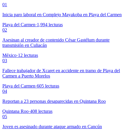
01
Inicia paro laboral en Complejo Mayakoba en Playa del Carmen
Playa del Carmen
·
1,994
lecturas
02
Asesinan al creador de contenido César Gastélum durante
transmisión en Culiacán
México
·
12
lecturas
03
Fallece trabajador de Xcaret en accidente en tramo de Playa del
Carmen a Puerto Morelos
Playa del Carmen
·
605
lecturas
04
Reportan a 23 personas desaparecidas en Quintana Roo
Quintana Roo
·
408
lecturas
05
Joven es asesinado durante ataque armado en Cancún