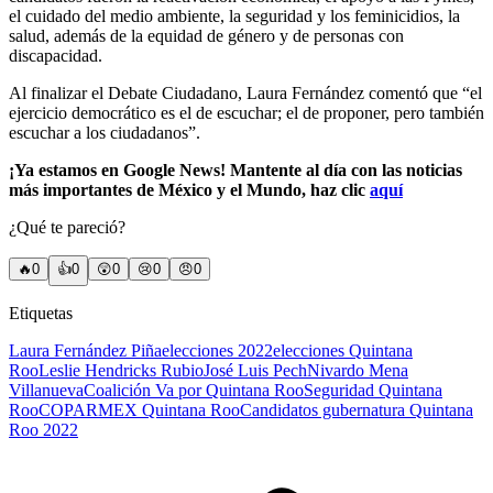
el cuidado del medio ambiente, la seguridad y los feminicidios, la
salud, además de la equidad de género y de personas con
discapacidad.
Al finalizar el Debate Ciudadano, Laura Fernández comentó que “el
ejercicio democrático es el de escuchar; el de proponer, pero también
escuchar a los ciudadanos”.
¡Ya estamos en Google News! Mantente al día con las noticias
más importantes de México y el Mundo, haz clic
aquí
¿Qué te pareció?
🔥
0
👍
0
😲
0
😢
0
😠
0
Etiquetas
Laura Fernández Piña
elecciones 2022
elecciones Quintana
Roo
Leslie Hendricks Rubio
José Luis Pech
Nivardo Mena
Villanueva
Coalición Va por Quintana Roo
Seguridad Quintana
Roo
COPARMEX Quintana Roo
Candidatos gubernatura Quintana
Roo 2022