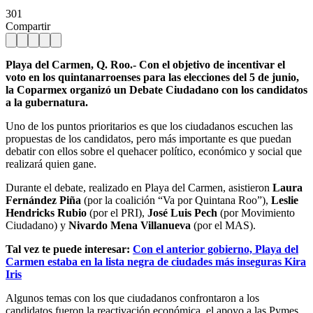
301
Compartir
Playa del Carmen, Q. Roo.- Con el objetivo de incentivar el
voto en los quintanarroenses para las elecciones del 5 de junio,
la Coparmex organizó un Debate Ciudadano con los candidatos
a la gubernatura.
Uno de los puntos prioritarios es que los ciudadanos escuchen las
propuestas de los candidatos, pero más importante es que puedan
debatir con ellos sobre el quehacer político, económico y social que
realizará quien gane.
Durante el debate, realizado en Playa del Carmen, asistieron
Laura
Fernández Piña
(por la coalición “Va por Quintana Roo”),
Leslie
Hendricks Rubio
(por el PRI),
José Luis Pech
(por Movimiento
Ciudadano) y
Nivardo Mena Villanueva
(por el MAS).
Tal vez te puede interesar:
Con el anterior gobierno, Playa del
Carmen estaba en la lista negra de ciudades más inseguras Kira
Iris
Algunos temas con los que ciudadanos confrontaron a los
candidatos fueron la reactivación económica, el apoyo a las Pymes,