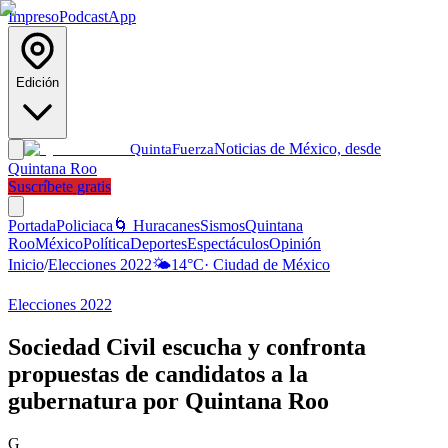
Impreso
Podcast
App
Edición
Noticias de México, desde
Quinta
Fuerza
Quintana Roo
Suscríbete gratis
Portada
Policiaca
🌀 Huracanes
Sismos
Quintana
Roo
México
Política
Deportes
Espectáculos
Opinión
Inicio
/
Elecciones 2022
🌤️
14
°C
·
Ciudad de México
Elecciones 2022
Sociedad Civil escucha y confronta
propuestas de candidatos a la
gubernatura por Quintana Roo
G