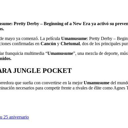
me: Pretty Derby – Beginning of a New Era ya activó su preventa
os.
s de mayo ya comenzó. La película
Umamusume
: Pretty Derby – Begin
nciones confirmadas en
Cancún
y
Chetumal
, dos de los principales p
ar franquicia multimedia “
Umamusume
”, una mezcla de deporte, mús
nidos.
ARA JUNGLE POCKET
orredora que sueña con convertirse en la mejor
Umamusume
del mundo.
rminación necesarios para competir frente a rivales de élite como Agn
u 25 aniversario