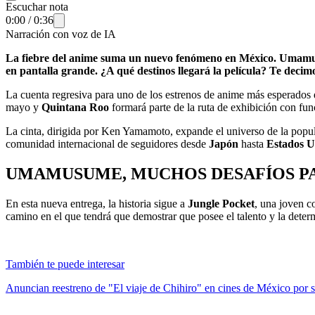
Escuchar nota
0:00
/
0:36
Narración con voz de IA
La fiebre del anime suma un nuevo fenómeno en México. Umamusu
en pantalla grande. ¿A qué destinos llegará la película? Te decim
La cuenta regresiva para uno de los estrenos de anime más esperado
mayo y
Quintana Roo
formará parte de la ruta de exhibición con fu
La cinta, dirigida por Ken Yamamoto, expande el universo de la popul
comunidad internacional de seguidores desde
Japón
hasta
Estados U
UMAMUSUME, MUCHOS DESAFÍOS P
En esta nueva entrega, la historia sigue a
Jungle Pocket
, una joven c
camino en el que tendrá que demostrar que posee el talento y la dete
También te puede interesar
Anuncian reestreno de "El viaje de Chihiro" en cines de México por s