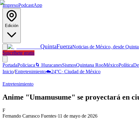
Impreso
Podcast
App
Edición
Quinta
Fuerza
Noticias de México, desde Quint
Suscríbete gratis
Portada
Policiaca
🌀 Huracanes
Sismos
Quintana Roo
México
Política
De
Inicio
/
Entretenimiento
☁️
24
°C
·
Ciudad de México
Entretenimiento
Anime "Umamusume" se proyectará en ci
F
Fernando Carrasco Fuentes
·
11 de mayo de 2026