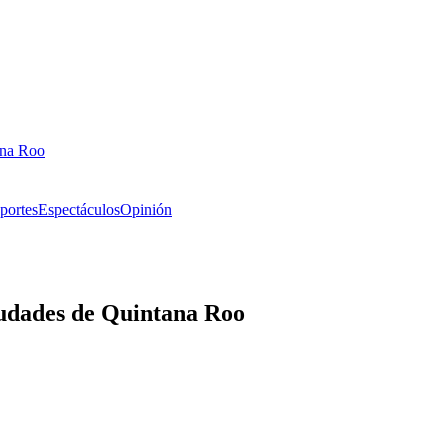
ana Roo
portes
Espectáculos
Opinión
udades de Quintana Roo