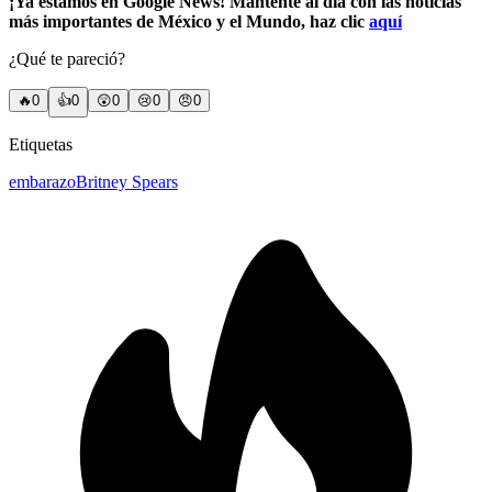
¡Ya estamos en Google News! Mantente al día con las noticias
más importantes de México y el Mundo, haz clic
aquí
¿Qué te pareció?
🔥
0
👍
0
😲
0
😢
0
😠
0
Etiquetas
embarazo
Britney Spears