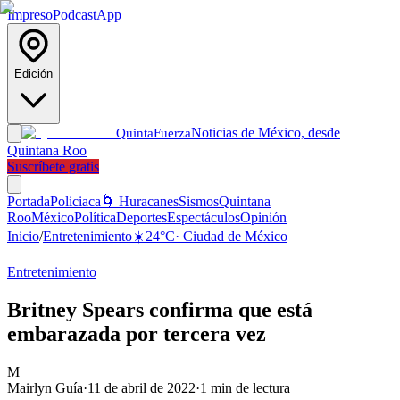
Impreso
Podcast
App
Edición
Noticias de México, desde
Quinta
Fuerza
Quintana Roo
Suscríbete gratis
Portada
Policiaca
🌀 Huracanes
Sismos
Quintana
Roo
México
Política
Deportes
Espectáculos
Opinión
Inicio
/
Entretenimiento
☀️
24
°C
·
Ciudad de México
Entretenimiento
Britney Spears confirma que está
embarazada por tercera vez
M
Mairlyn Guía
·
11 de abril de 2022
·
1
min de lectura