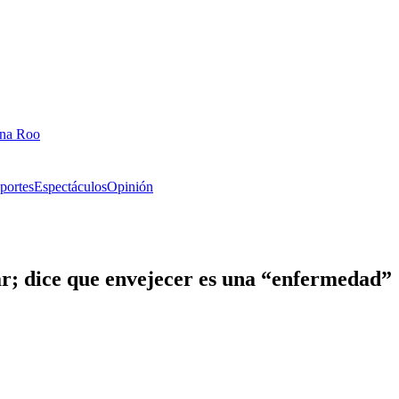
ana Roo
portes
Espectáculos
Opinión
r; dice que envejecer es una “enfermedad”