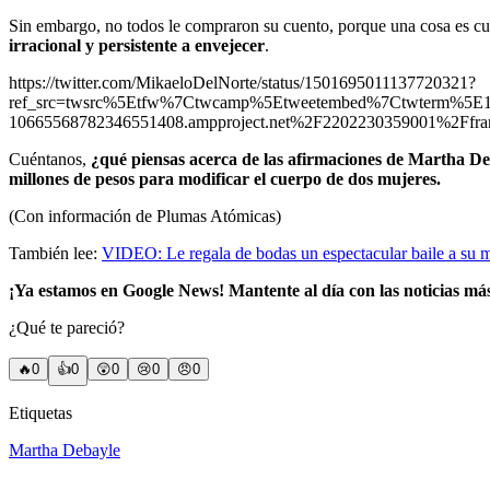
Sin embargo, no todos le compraron su cuento, porque una cosa es cuid
irracional y persistente a envejecer
.
https://twitter.com/MikaeloDelNorte/status/1501695011137720321?
ref_src=twsrc%5Etfw%7Ctwcamp%5Etweetembed%7Ctwterm%5E
10665568782346551408.ampproject.net%2F2202230359001%2Ffra
Cuéntanos,
¿qué piensas acerca de las afirmaciones de Martha De
millones de pesos para modificar el cuerpo de dos mujeres.
(Con información de Plumas Atómicas)
También lee:
VIDEO: Le regala de bodas un espectacular baile a su 
¡Ya estamos en Google News! Mantente al día con las noticias má
¿Qué te pareció?
🔥
0
👍
0
😲
0
😢
0
😠
0
Etiquetas
Martha Debayle