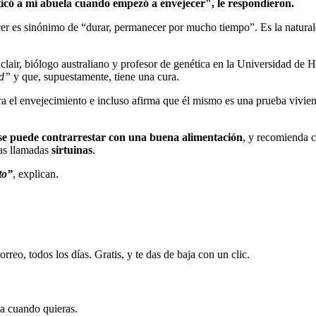
icó a mi abuela cuando empezó a envejecer", le respondieron.
r es sinónimo de “durar, permanecer por mucho tiempo”. Es la naturale
lair, biólogo australiano y profesor de genética en la Universidad de 
ad”
y que, supuestamente, tiene una cura.
a el envejecimiento e incluso afirma que él mismo es una prueba vivient
o se puede contrarrestar con una buena alimentación
, y recomienda 
as llamadas
sirtuinas
.
to”
, explican.
rreo, todos los días. Gratis, y te das de baja con un clic.
ja cuando quieras.