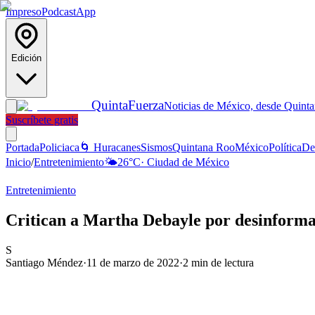
Impreso
Podcast
App
Edición
Quinta
Fuerza
Noticias de México, desde Quint
Suscríbete gratis
Portada
Policiaca
🌀 Huracanes
Sismos
Quintana Roo
México
Política
De
Inicio
/
Entretenimiento
🌤️
26
°C
·
Ciudad de México
Entretenimiento
Critican a Martha Debayle por desinforma
S
Santiago Méndez
·
11 de marzo de 2022
·
2
min de lectura