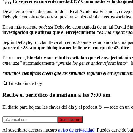
"¿¿¡¡Envejecer es una enfermedad!!?? Cómo nadie se lo diagnost
De acuerdo con el diccionario de la Real Academia Española, envejece
Debayle tiene otros datos y su postura se hizo viral en
redes sociales.
En su más reciente
podcast
Debayle, acompañada de un tal David Sinc
investigación que afirma que el envejecimiento
“es una enfermed
Según Debayle, Sinclair lleva al menos 20 años estudiando la cura par
parece de 28, aunque biológicamente tiene el cuerpo de 43, dice
.
En resumen,
Sinclair y sus estudios señalan que el envejecimient
amenaza”
automáticamente
“prende los genes antienvejecimiento”,
l
“Muchos científicos creen que las sirtuinas regulan el envejecimien
📰 Tu edición de hoy
Recibe el periódico de mañana a las 7:00 am
El diario para hojear, las claves del día y el podcast ☕ — todo en un co
Suscribirme
Al suscribirte aceptas nuestro
aviso de privacidad
. Puedes darte de ba