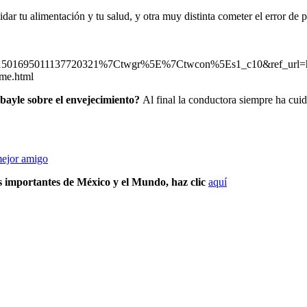
ar tu alimentación y tu salud, y otra muy distinta cometer el error de
1501695011137720321%7Ctwgr%5E%7Ctwcon%5Es1_c10&ref_url
me.html
bayle sobre el envejecimiento?
Al final la conductora siempre ha cuid
mejor amigo
s importantes de México y el Mundo, haz clic
aquí