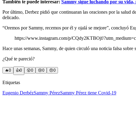
También te puede interesar:
Sammy sigue luchando por su vida,
Por último, Derbez pidió que continuaran las oraciones por la salud
delicado.
“Oremos por Sammy, recemos por él y ojalá se mejore”, concluyó Eu
https://www.instagram.com/p/CQdy2KTBOjf/?utm_medium=c
Hace unas semanas, Sammy, de quien circuló una noticia falsa sobre s
¿Qué te pareció?
🔥
0
👍
0
😲
0
😢
0
😠
0
Etiquetas
Eugenio Derbéz
Sammy Pérez
Sammy Pérez tiene Covid-19