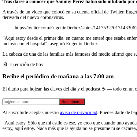
Tras darse a conocer que Sammy Pérez había sido intubado por 
A través de un video que colocó en su cuenta oficial de Twitter, Euge
derivada del nuevo coronavirus.
https://twitter.com/EugenioDerbez/status/14175327013143306
“Aquí estoy desde el primer día, en cuanto me enteré que estaba enfer
incluso con el hospital", aseguró Eugenio Derbez.
La cabeza de una de las familias más famosas del medio afirmó que su 
📰 Tu edición de hoy
Recibe el periódico de mañana a las 7:00 am
El diario para hojear, las claves del día y el podcast ☕ — todo en un co
Suscribirme
Al suscribirte aceptas nuestro
aviso de privacidad
. Puedes darte de ba
“Aquí estoy. Sólo que mi estilo es ése, yo creo que cuando uno ayuda
estoy, aquí estoy. Nada más que la ayuda no se presume ni se cacarea