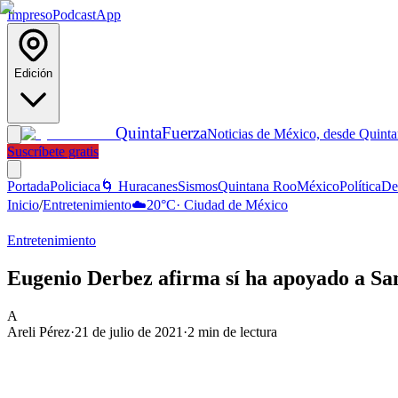
Impreso
Podcast
App
Edición
Quinta
Fuerza
Noticias de México, desde Quint
Suscríbete gratis
Portada
Policiaca
🌀 Huracanes
Sismos
Quintana Roo
México
Política
De
Inicio
/
Entretenimiento
☁️
20
°C
·
Ciudad de México
Entretenimiento
Eugenio Derbez afirma sí ha apoyado a 
A
Areli Pérez
·
21 de julio de 2021
·
2
min de lectura