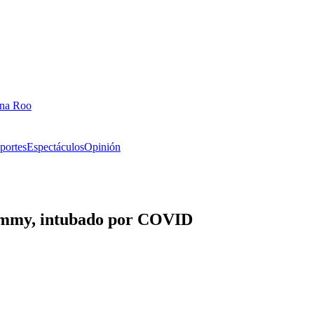
ana Roo
portes
Espectáculos
Opinión
Sammy, intubado por COVID