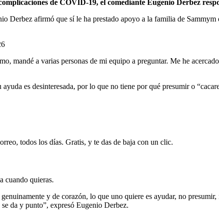
complicaciones de COVID-19, el comediante Eugenio Derbez respo
nio Derbez afirmó que sí le ha prestado apoyo a la familia de Sammym d
26
mo, mandé a varias personas de mi equipo a preguntar. Me he acercado a
ayuda es desinteresada, por lo que no tiene por qué presumir o “cacare
rreo, todos los días. Gratis, y te das de baja con un clic.
ja cuando quieras.
 genuinamente y de corazón, lo que uno quiere es ayudar, no presumir,
, se da y punto”, expresó Eugenio Derbez.