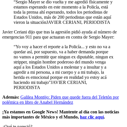
“Sergio Mayer se dio vuelta y me agredió físicamente y
estamos esperando en este momento a la Policía, está
toda la prensa ahí esperando, todos los periodistas de
Estados Unidos, más de 200 periodistas que están aquí
vieron la situaciónJAVIER CERIANI, PERIODISTA
Javier Ceriani dijo que tras la agresión pidió ayuda al número de
emergencias 911 para que actuaran en contra de Sergio Mayer:
“Yo voy a hacer el reporte a la Policía... y esto no va a
quedar así, por supuesto, va a haber demanda porque
no vamos a permitir que ningun ex diputable, ningun ex
stripper, ningún hombre poderoso del mundo venga
aquí a los Estados Unidos a molestar y a insultar y a
agredir a mi persona, a mi cuerpo y a mi trabajo, la
herida es emocional porque en realidad yo estoy acá
haciendo mi trabajo”JAVIER CERIANI,
PERIODISTA
Además:
Galilea Montijo: Piden que quede fuera del Teletón por
polémica en libro de Anabel Hernández
¡Ya estamos en Google News! Mantente al día con las noticias
más importantes de México y el Mundo,
haz clic aquí
.
¿Qué te pareció?