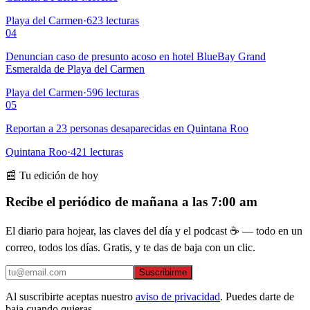
Playa del Carmen
·
623
lecturas
04
Denuncian caso de presunto acoso en hotel BlueBay Grand
Esmeralda de Playa del Carmen
Playa del Carmen
·
596
lecturas
05
Reportan a 23 personas desaparecidas en Quintana Roo
Quintana Roo
·
421
lecturas
📰 Tu edición de hoy
Recibe el periódico de mañana a las 7:00 am
El diario para hojear, las claves del día y el podcast ☕ — todo en un
correo, todos los días. Gratis, y te das de baja con un clic.
Suscribirme
Al suscribirte aceptas nuestro
aviso de privacidad
. Puedes darte de
baja cuando quieras.