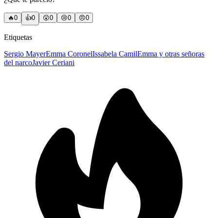
🔥
0
👍
0
😲
0
😢
0
😠
0
Etiquetas
Sergio Mayer
Emma Coronel
Issabela Camil
Emma y otras señoras
del narco
Javier Ceriani