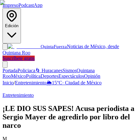
Impreso
Podcast
App
Edición
Noticias de México, desde
Quinta
Fuerza
Quintana Roo
Suscríbete gratis
Portada
Policiaca
🌀 Huracanes
Sismos
Quintana
Roo
México
Política
Deportes
Espectáculos
Opinión
Inicio
/
Entretenimiento
🌦️
15
°C
·
Ciudad de México
Entretenimiento
¡LE DIO SUS SAPES! Acusa periodista a
Sergio Mayer de agredirlo por libro del
narco
M