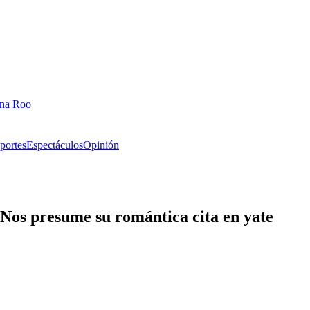
ana Roo
portes
Espectáculos
Opinión
Nos presume su romántica cita en yate