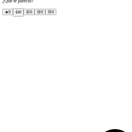
¿Qué te pareció?
🔥
0
👍
0
😲
0
😢
0
😠
0