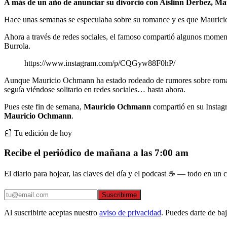
A más de un año de anunciar su divorcio con Aislinn Derbez, M
Hace unas semanas se especulaba sobre su romance y es que Mauricio
Ahora a través de redes sociales, el famoso compartió algunos momen
Burrola.
https://www.instagram.com/p/CQGyw88F0hP/
Aunque Mauricio Ochmann ha estado rodeado de rumores sobre romances
seguía viéndose solitario en redes sociales… hasta ahora.
Pues este fin de semana,
Mauricio Ochmann
compartió en su Instagr
Mauricio Ochmann
.
📰 Tu edición de hoy
Recibe el periódico de mañana a las 7:00 am
El diario para hojear, las claves del día y el podcast ☕ — todo en un co
Suscribirme
Al suscribirte aceptas nuestro
aviso de privacidad
. Puedes darte de ba