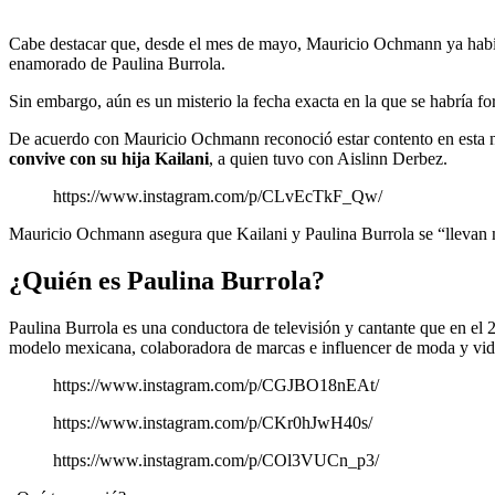
Cabe destacar que, desde el mes de mayo, Mauricio Ochmann ya había d
enamorado de Paulina Burrola.
Sin embargo, aún es un misterio la fecha exacta en la que se habría f
De acuerdo con Mauricio Ochmann reconoció estar contento en esta nu
convive con su hija Kailani
, a quien tuvo con Aislinn Derbez.
https://www.instagram.com/p/CLvEcTkF_Qw/
Mauricio Ochmann asegura que Kailani y Paulina Burrola se “llevan 
¿Quién es Paulina Burrola?
Paulina Burrola es una conductora de televisión y cantante que en el 
modelo mexicana, colaboradora de marcas e influencer de moda y vida
https://www.instagram.com/p/CGJBO18nEAt/
https://www.instagram.com/p/CKr0hJwH40s/
https://www.instagram.com/p/COl3VUCn_p3/