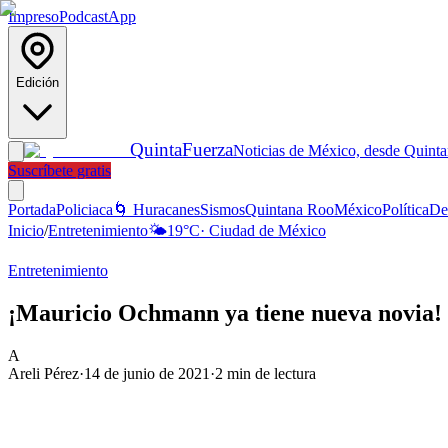
Impreso
Podcast
App
Edición
Quinta
Fuerza
Noticias de México, desde Quint
Suscríbete gratis
Portada
Policiaca
🌀 Huracanes
Sismos
Quintana Roo
México
Política
De
Inicio
/
Entretenimiento
🌤️
19
°C
·
Ciudad de México
Entretenimiento
¡Mauricio Ochmann ya tiene nueva novia! 
A
Areli Pérez
·
14 de junio de 2021
·
2
min de lectura