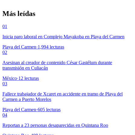
Más leídas
01
Inicia paro laboral en Complejo Mayakoba en Playa del Carmen
Playa del Carmen
·
1,994
lecturas
02
Asesinan al creador de contenido César Gastélum durante
transmisión en Culiacán
México
·
12
lecturas
03
Fallece trabajador de Xcaret en accidente en tramo de Playa del
Carmen a Puerto Morelos
Playa del Carmen
·
605
lecturas
04
Reportan a 23 personas desaparecidas en Quintana Roo