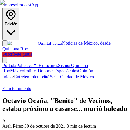
Impreso
Podcast
App
Edición
Noticias de México, desde
Quinta
Fuerza
Quintana Roo
Suscríbete gratis
Portada
Policiaca
🌀 Huracanes
Sismos
Quintana
Roo
México
Política
Deportes
Espectáculos
Opinión
Inicio
/
Entretenimiento
☁️
15
°C
·
Ciudad de México
Entretenimiento
Octavio Ocaña, "Benito" de Vecinos,
estaba próximo a casarse... murió baleado
A
Areli Pérez
·
30 de octubre de 2021
·
3
min de lectura