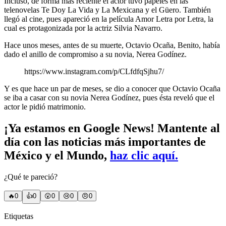
Incluso, de forma más reciente el actor tuvo papeles en las
telenovelas Te Doy La Vida y La Mexicana y el Güero. También
llegó al cine, pues apareció en la película Amor Letra por Letra, la
cual es protagonizada por la actriz Silvia Navarro.
Hace unos meses, antes de su muerte, Octavio Ocaña, Benito, había
dado el anillo de compromiso a su novia, Nerea Godínez.
https://www.instagram.com/p/CLfdfqSjhu7/
Y es que hace un par de meses, se dio a conocer que Octavio Ocaña
se iba a casar con su novia Nerea Godínez, pues ésta reveló que el
actor le pidió matrimonio.
¡Ya estamos en Google News! Mantente al
día con las noticias más importantes de
México y el Mundo,
haz clic aquí.
¿Qué te pareció?
🔥
0
👍
0
😲
0
😢
0
😠
0
Etiquetas