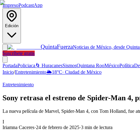
Impreso
Podcast
App
Edición
Quinta
Fuerza
Noticias de México, desde Quint
Suscríbete gratis
Portada
Policiaca
🌀 Huracanes
Sismos
Quintana Roo
México
Política
De
Inicio
/
Entretenimiento
🌦️
18
°C
·
Ciudad de México
Entretenimiento
Sony retrasa el estreno de Spider-Man 4,
La nueva película de Marvel, Spider-Man 4, con Tom Holland, fue atr
I
Iriamna Caceres
·
24 de febrero de 2025
·
3
min de lectura