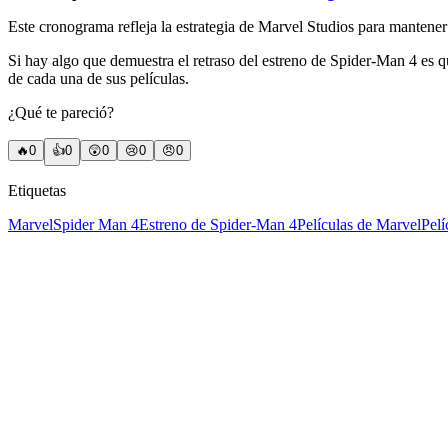
Este cronograma refleja la estrategia de Marvel Studios para mantener 
Si hay algo que demuestra el retraso del estreno de Spider-Man 4 es q
de cada una de sus películas.
¿Qué te pareció?
🔥
0
👍
0
😲
0
😢
0
😠
0
Etiquetas
Marvel
Spider Man 4
Estreno de Spider-Man 4
Películas de Marvel
Pelí