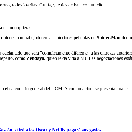
rreo, todos los días. Gratis, y te das de baja con un clic.
ja cuando quieras.
, quienes han trabajado en las anteriores películas de
Spider-Man
dentr
 ha adelantado que será "completamente diferente" a las entregas anterior
 reparto, como
Zendaya
, quien le da vida a MJ. Las negociaciones están
en el calendario general del UCM. A continuación, se presenta una lista
ascón, sí irá a los Oscar y Netflix pagará sus gastos