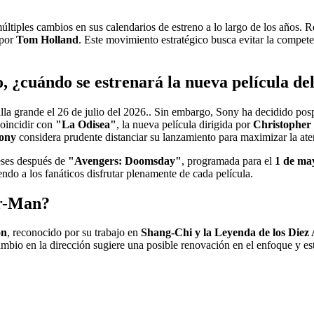
múltiples cambios en sus calendarios de estreno a lo largo de los años. 
 por
Tom Holland
. Este movimiento estratégico busca evitar la compete
, ¿cuándo se estrenará la nueva película 
lla grande el 26 de julio del 2026.. Sin embargo, Sony ha decidido po
coincidir con
"La Odisea"
, la nueva película dirigida por
Christopher
ony
considera prudente distanciar su lanzamiento para maximizar la ate
meses después de
"Avengers: Doomsday"
, programada para el
1 de ma
endo a los fanáticos disfrutar plenamente de cada película.
er-Man?
on
, reconocido por su trabajo en
Shang-Chi y la Leyenda de los Diez 
ambio en la dirección sugiere una posible renovación en el enfoque y est