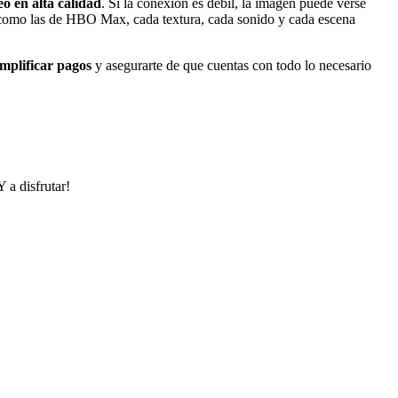
eo en alta calidad
. Si la conexión es débil, la imagen puede verse
das como las de HBO Max, cada textura, cada sonido y cada escena
implificar pagos
y asegurarte de que cuentas con todo lo necesario
 a disfrutar!