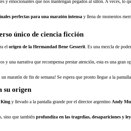
tes y emocionantes que nos mantengan pegados al sillón. A veces, lo que
.
inales perfectas para una maratón intensa
y llena de momentos memor
rso único de ciencia ficción
ra el
origen de la Hermandad Bene Gesserit
. Es una mezcla de poder,
jos y una narrativa que recompensa prestar atención, esta es una gran o
a un maratón de fin de semana! Se espera que pronto llegue a la pantall
a su origen
 King
y llevado a la pantalla grande por el director argentino
Andy Mus
o, sino que también
profundiza en las tragedias, desapariciones y le