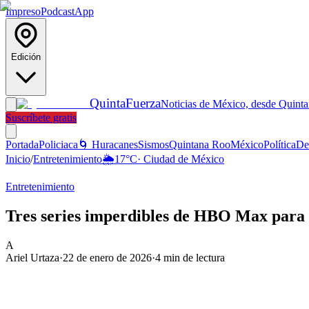
Impreso
Podcast
App
Edición
Quinta
Fuerza
Noticias de México, desde Quint
Suscríbete gratis
Portada
Policiaca
🌀 Huracanes
Sismos
Quintana Roo
México
Política
De
Inicio
/
Entretenimiento
🌦️
17
°C
·
Ciudad de México
Entretenimiento
Tres series imperdibles de HBO Max para 
A
Ariel Urtaza
·
22 de enero de 2026
·
4
min de lectura