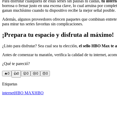
Para disfrutar cualquiera de estas series sin pausas ni caídas,
tu intern
borrosa o frenar justo en una escena clave, lo cual arruina por compl
ganan muchísimo cuando tu dispositivo recibe la mejor señal posible.
Además, algunos proveedores ofrecen paquetes que combinan entret
para mirar tus series favoritas sin complicaciones.
¡Prepara tu espacio y disfruta al máximo!
¿Listo para disfrutar? Sea cual sea tu elección,
el sello HBO Max te a
Antes de comenzar tu maratón, verifica la calidad de tu internet, acom
¿Qué te pareció?
🔥
0
👍
0
😲
0
😢
0
😠
0
Etiquetas
internet
HBO MAX
HBO