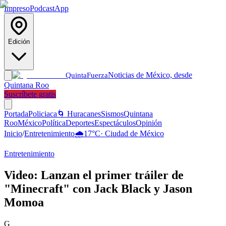
Impreso
Podcast
App
Edición
Noticias de México, desde
Quinta
Fuerza
Quintana Roo
Suscríbete gratis
Portada
Policiaca
🌀 Huracanes
Sismos
Quintana
Roo
México
Política
Deportes
Espectáculos
Opinión
Inicio
/
Entretenimiento
🌧️
17
°C
·
Ciudad de México
Entretenimiento
Video: Lanzan el primer tráiler de
"Minecraft" con Jack Black y Jason
Momoa
G