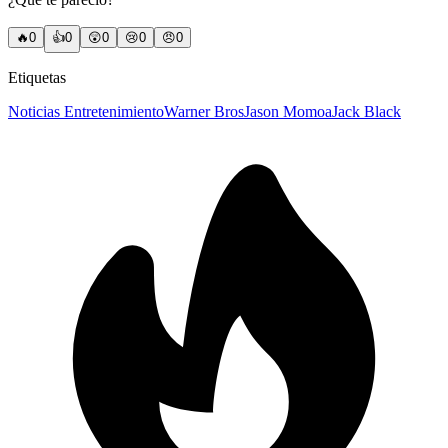
🔥
0
👍
0
😲
0
😢
0
😠
0
Etiquetas
Noticias Entretenimiento
Warner Bros
Jason Momoa
Jack Black