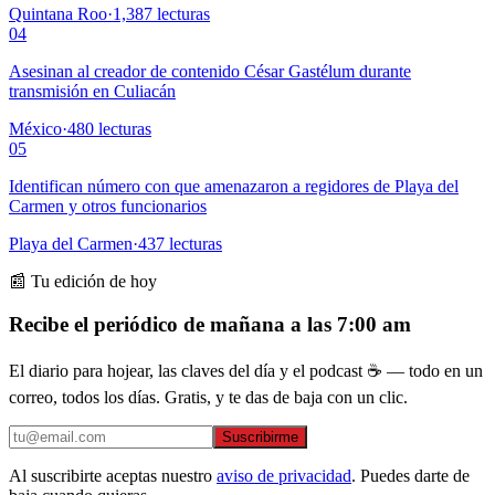
Quintana Roo
·
1,387
lecturas
04
Asesinan al creador de contenido César Gastélum durante
transmisión en Culiacán
México
·
480
lecturas
05
Identifican número con que amenazaron a regidores de Playa del
Carmen y otros funcionarios
Playa del Carmen
·
437
lecturas
📰 Tu edición de hoy
Recibe el periódico de mañana a las 7:00 am
El diario para hojear, las claves del día y el podcast ☕ — todo en un
correo, todos los días. Gratis, y te das de baja con un clic.
Suscribirme
Al suscribirte aceptas nuestro
aviso de privacidad
. Puedes darte de