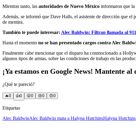
Mientras tanto, las
autoridades de Nuevo México
informaron que la p
Además, se informó que Dave Halls, el asistente de dirección que el p
de mentira.
También te puede interesar:
Alec Baldwin: Filtran llamada al 91
Hasta el momento
no se han presentado cargos contra Alec Baldw
Finalmente cabe mencionar que el disparo ha conmocionado a Hollywood,
algunos tipos de armas, sobre las condiciones de trabajo en las produ
¡Ya estamos en Google News! Mantente al d
¿Qué te pareció?
🔥
0
👍
0
😲
0
😢
0
😠
0
Etiquetas
Alec Baldwin
Alec Baldwin mata a Halyna Hutchins
Halyna Hutchins