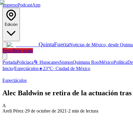
Impreso
Podcast
App
Edición
Quinta
Fuerza
Noticias de México, desde Quint
Suscríbete gratis
Portada
Policiaca
🌀 Huracanes
Sismos
Quintana Roo
México
Política
De
Inicio
/
Espectáculos
☀️
23
°C
·
Ciudad de México
Espectáculos
Alec Baldwin se retira de la actuación tras
A
Areli Pérez
·
29 de octubre de 2021
·
2
min de lectura