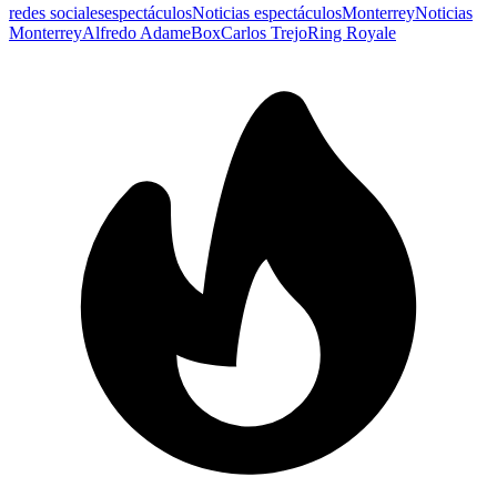
redes sociales
espectáculos
Noticias espectáculos
Monterrey
Noticias
Monterrey
Alfredo Adame
Box
Carlos Trejo
Ring Royale