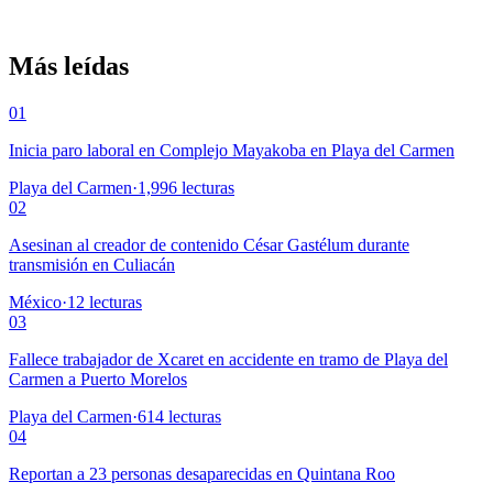
Más leídas
01
Inicia paro laboral en Complejo Mayakoba en Playa del Carmen
Playa del Carmen
·
1,996
lecturas
02
Asesinan al creador de contenido César Gastélum durante
transmisión en Culiacán
México
·
12
lecturas
03
Fallece trabajador de Xcaret en accidente en tramo de Playa del
Carmen a Puerto Morelos
Playa del Carmen
·
614
lecturas
04
Reportan a 23 personas desaparecidas en Quintana Roo