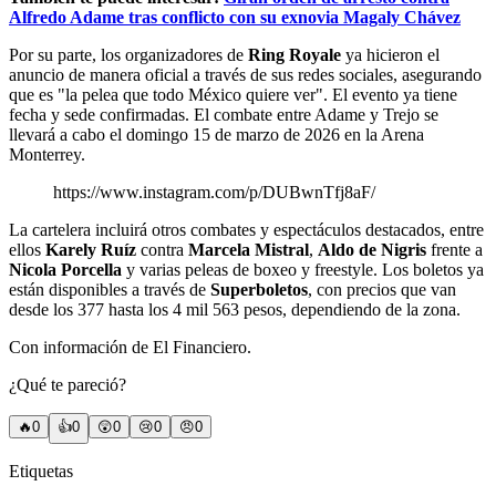
Alfredo Adame tras conflicto con su exnovia Magaly Chávez
Por su parte, los organizadores de
Ring Royale
ya hicieron el
anuncio de manera oficial a través de sus redes sociales, asegurando
que es "la pelea que todo México quiere ver". El evento ya tiene
fecha y sede confirmadas. El combate entre Adame y Trejo se
llevará a cabo el domingo 15 de marzo de 2026 en la Arena
Monterrey.
https://www.instagram.com/p/DUBwnTfj8aF/
La cartelera incluirá otros combates y espectáculos destacados, entre
ellos
Karely Ruíz
contra
Marcela Mistral
,
Aldo de Nigris
frente a
Nicola Porcella
y varias peleas de boxeo y freestyle. Los boletos ya
están disponibles a través de
Superboletos
, con precios que van
desde los 377 hasta los 4 mil 563 pesos, dependiendo de la zona.
Con información de El Financiero.
¿Qué te pareció?
🔥
0
👍
0
😲
0
😢
0
😠
0
Etiquetas