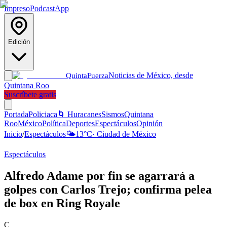
Impreso
Podcast
App
Edición
Noticias de México, desde
Quinta
Fuerza
Quintana Roo
Suscríbete gratis
Portada
Policiaca
🌀 Huracanes
Sismos
Quintana
Roo
México
Política
Deportes
Espectáculos
Opinión
Inicio
/
Espectáculos
🌤️
13
°C
·
Ciudad de México
Espectáculos
Alfredo Adame por fin se agarrará a
golpes con Carlos Trejo; confirma pelea
de box en Ring Royale
C