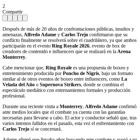
2
Compartir
Después de más de 20 años de confrontaciones públicas, insultos y
amenazas,
Alfredo Adame
y
Carlos Trejo
confirmaron que su
conflicto finalmente se resolverá sobre el cuadrilátero, ya que ambos
participarán en el evento
Ring Royale 2026
, evento de box de
creadores de contenido e influencers que se realizará en la
Arena
Monterrey
.
Cabe mencionar que,
Ring Royale
es una propuesta de boxeo y
entretenimiento producida por
Poncho de Nigris
, bajo un formato
similar al de otros eventos de boxeo entre influencers, como
La
Velada del Año
o
Supernova Strikers
, donde se combina el
espectáculo mediático con entrenamientos formales y producción
profesional.
Durante una reciente visita a
Monterrey
,
Alfredo Adame
confirmó
ante medios locales que el combate ya cuenta con las garantías
necesarias para llevarse a cabo. El actor y conductor señaló que, tras
varios intentos fallidos en el pasado, esta vez el enfrentamiento con
Carlos Trejo
sí se concretará.
Adame afirmó que llevaba años buscando este combate y acusó a su