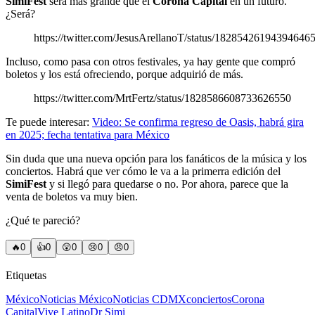
SimiFest
será más grande que el
Corona Capital
en un futuro.
¿Será?
https://twitter.com/JesusArellanoT/status/18285426194394646
Incluso, como pasa con otros festivales, ya hay gente que compró
boletos y los está ofreciendo, porque adquirió de más.
https://twitter.com/MrtFertz/status/1828586608733626550
Te puede interesar:
Video: Se confirma regreso de Oasis, habrá gira
en 2025; fecha tentativa para México
Sin duda que una nueva opción para los fanáticos de la música y los
conciertos. Habrá que ver cómo le va a la primerra edición del
SimiFest
y si llegó para quedarse o no. Por ahora, parece que la
venta de boletos va muy bien.
¿Qué te pareció?
🔥
0
👍
0
😲
0
😢
0
😠
0
Etiquetas
México
Noticias México
Noticias CDMX
conciertos
Corona
Capital
Vive Latino
Dr Simi