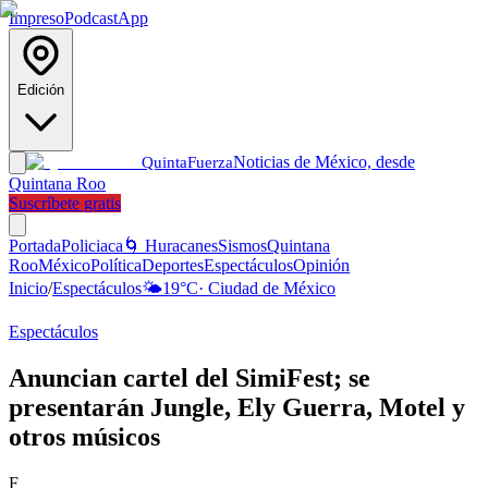
Impreso
Podcast
App
Edición
Noticias de México, desde
Quinta
Fuerza
Quintana Roo
Suscríbete gratis
Portada
Policiaca
🌀 Huracanes
Sismos
Quintana
Roo
México
Política
Deportes
Espectáculos
Opinión
Inicio
/
Espectáculos
🌤️
19
°C
·
Ciudad de México
Espectáculos
Anuncian cartel del SimiFest; se
presentarán Jungle, Ely Guerra, Motel y
otros músicos
F