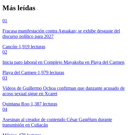
Más leídas
01
Fracasa manifestación contra Aguakan; se exhibe desgaste del
discurso político para 2027
Cancún
·
1,919
lecturas
02
Inicia paro laboral en Complejo Mayakoba en Playa del Carmen
Playa del Carmen
·
1,979
lecturas
03
Videos de Guillermo Ochoa confirman que danzante acusado de
acoso sexual sigue en Xcaret
Quintana Roo
·
1,387
lecturas
04
Asesinan al creador de contenido César Gastélum durante
transmisión en Culiacán