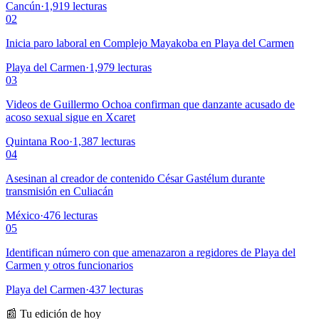
Cancún
·
1,919
lecturas
02
Inicia paro laboral en Complejo Mayakoba en Playa del Carmen
Playa del Carmen
·
1,979
lecturas
03
Videos de Guillermo Ochoa confirman que danzante acusado de
acoso sexual sigue en Xcaret
Quintana Roo
·
1,387
lecturas
04
Asesinan al creador de contenido César Gastélum durante
transmisión en Culiacán
México
·
476
lecturas
05
Identifican número con que amenazaron a regidores de Playa del
Carmen y otros funcionarios
Playa del Carmen
·
437
lecturas
📰 Tu edición de hoy