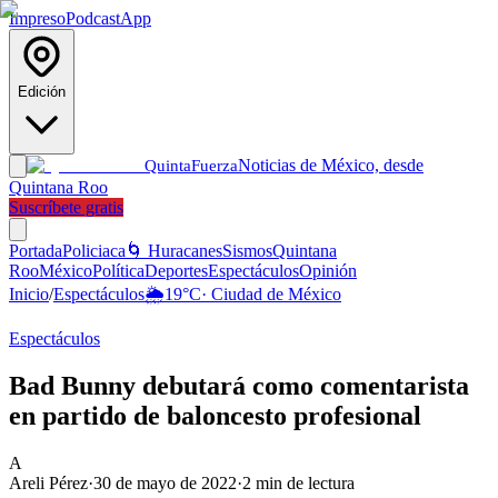
Impreso
Podcast
App
Edición
Noticias de México, desde
Quinta
Fuerza
Quintana Roo
Suscríbete gratis
Portada
Policiaca
🌀 Huracanes
Sismos
Quintana
Roo
México
Política
Deportes
Espectáculos
Opinión
Inicio
/
Espectáculos
🌦️
19
°C
·
Ciudad de México
Espectáculos
Bad Bunny debutará como comentarista
en partido de baloncesto profesional
A
Areli Pérez
·
30 de mayo de 2022
·
2
min de lectura