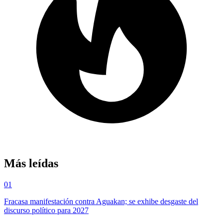
Más leídas
01
Fracasa manifestación contra Aguakan; se exhibe desgaste del
discurso político para 2027