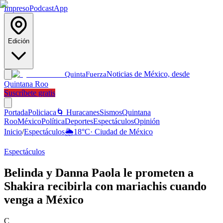
Impreso
Podcast
App
Edición
Noticias de México, desde
Quinta
Fuerza
Quintana Roo
Suscríbete gratis
Portada
Policiaca
🌀 Huracanes
Sismos
Quintana
Roo
México
Política
Deportes
Espectáculos
Opinión
Inicio
/
Espectáculos
🌦️
18
°C
·
Ciudad de México
Espectáculos
Belinda y Danna Paola le prometen a
Shakira recibirla con mariachis cuando
venga a México
C