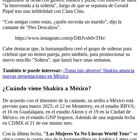
"la bienvenida a la soltería", luego de que se separara de Gerard
Piqué tras una infidelidad con Clara Chia.
“Con amigas como estas, ¿quién necesita un marido”, dijo la
cantante de "Pies Descalzos".
https://www.instagram.com/p/DBJvxb0vTHr/
Cabe destacar que, la barranquillera creó el grupo de solteras para
celebrar que no tienen pareja, pero también, para promocionar su
nuevo sencillo "Soltera", que lanzó hace unas semanas.
También te puede interesar:
¡Toma mis ahorros! Shakira anuncia
nuevas presentaciones en México
¿Cuándo viene Shakira a México?
De acuerdo con el itinerario de la cantante, su arribo a México está
previsto para marzo 2025; el 12 en Monterrey, en el estadio BBVA;
el 16 en Guadalajara, en el estadio Akron y el 19 en la Ciudad de
México, en el estadio GNP Seguros. Además de una segunda fecha
en CDMX el 21 de ese mismo mes.
Con la última fecha,
"Las Mujeres Ya No Lloran World Tour"
se
ubica como la cuarta gira de la barranquillera en América Latina con