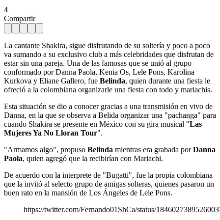
4
Compartir
La cantante Shakira, sigue disfrutando de su soltería y poco a poco
va sumando a su exclusivo club a más celebridades que disfrutan de
estar sin una pareja. Una de las famosas que se unió al grupo
conformado por Danna Paola, Kenia Os, Lele Pons, Karolina
Kurkova y Eliane Gallero, fue
Belinda
, quien durante una fiesta le
ofreció a la colombiana organizarle una fiesta con todo y mariachis.
Esta situación se dio a conocer gracias a una transmisión en vivo de
Danna, en la que se observa a Belida organizar una "pachanga" para
cuando Shakira se presente en México con su gira musical "
Las
Mujeres Ya No Lloran Tour
".
"Armamos algo", propuso
Belinda
mientras era grabada por
Danna
Paola
, quien agregó que la recibirían con Mariachi.
De acuerdo con la interprete de "Bugatti", fue la propia colombiana
que la invitó al selecto grupo de amigas solteras, quienes pasaron un
buen rato en la mansión de Los Ángeles de Lele Pons.
https://twitter.com/Fernando01ShCa/status/184602738952600