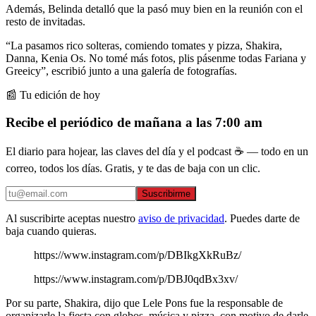
Además, Belinda detalló que la pasó muy bien en la reunión con el
resto de invitadas.
“La pasamos rico solteras, comiendo tomates y pizza, Shakira,
Danna, Kenia Os. No tomé más fotos, plis pásenme todas Fariana y
Greeicy”, escribió junto a una galería de fotografías.
📰 Tu edición de hoy
Recibe el periódico de mañana a las 7:00 am
El diario para hojear, las claves del día y el podcast ☕ — todo en un
correo, todos los días. Gratis, y te das de baja con un clic.
Suscribirme
Al suscribirte aceptas nuestro
aviso de privacidad
. Puedes darte de
baja cuando quieras.
https://www.instagram.com/p/DBIkgXkRuBz/
https://www.instagram.com/p/DBJ0qdBx3xv/
Por su parte, Shakira, dijo que Lele Pons fue la responsable de
organizarle la fiesta con globos, música y pizza, con motivo de darle