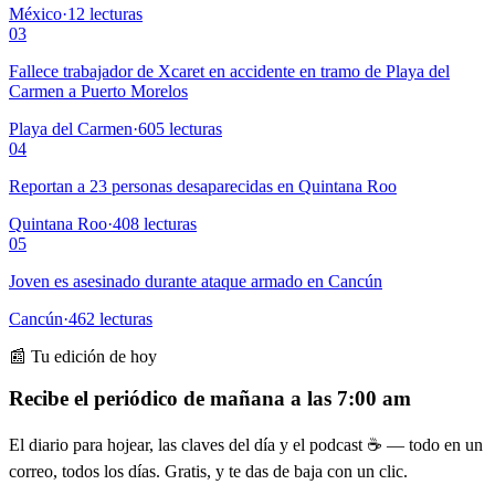
México
·
12
lecturas
03
Fallece trabajador de Xcaret en accidente en tramo de Playa del
Carmen a Puerto Morelos
Playa del Carmen
·
605
lecturas
04
Reportan a 23 personas desaparecidas en Quintana Roo
Quintana Roo
·
408
lecturas
05
Joven es asesinado durante ataque armado en Cancún
Cancún
·
462
lecturas
📰 Tu edición de hoy
Recibe el periódico de mañana a las 7:00 am
El diario para hojear, las claves del día y el podcast ☕ — todo en un
correo, todos los días. Gratis, y te das de baja con un clic.