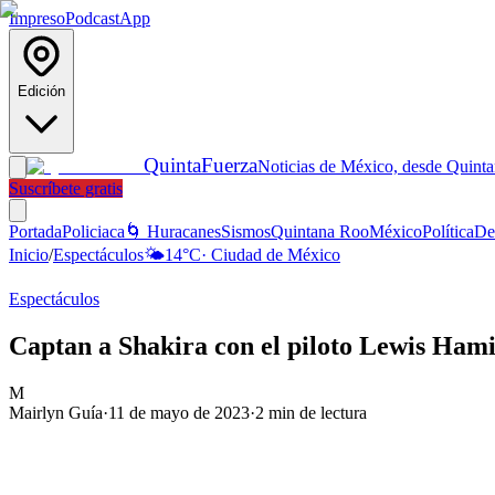
Impreso
Podcast
App
Edición
Quinta
Fuerza
Noticias de México, desde Quint
Suscríbete gratis
Portada
Policiaca
🌀 Huracanes
Sismos
Quintana Roo
México
Política
De
Inicio
/
Espectáculos
🌤️
14
°C
·
Ciudad de México
Espectáculos
Captan a Shakira con el piloto Lewis Ham
M
Mairlyn Guía
·
11 de mayo de 2023
·
2
min de lectura