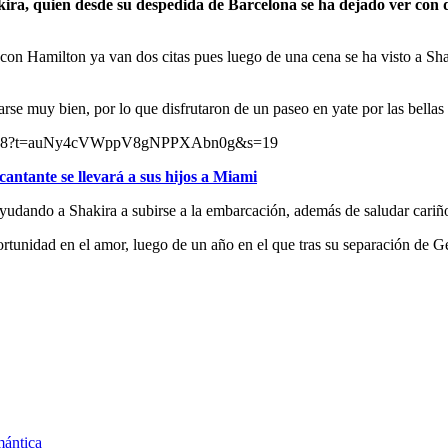
kira, quien desde su despedida de Barcelona se ha dejado ver con d
on Hamilton ya van dos citas pues luego de una cena se ha visto a Shak
arse muy bien, por lo que disfrutaron de un paseo en yate por las bella
8385668?t=auNy4cVWppV8gNPPXAbn0g&s=19
antante se llevará a sus hijos a Miami
yudando a Shakira a subirse a la embarcación, además de saludar cariño
rtunidad en el amor, luego de un año en el que tras su separación de G
mántica