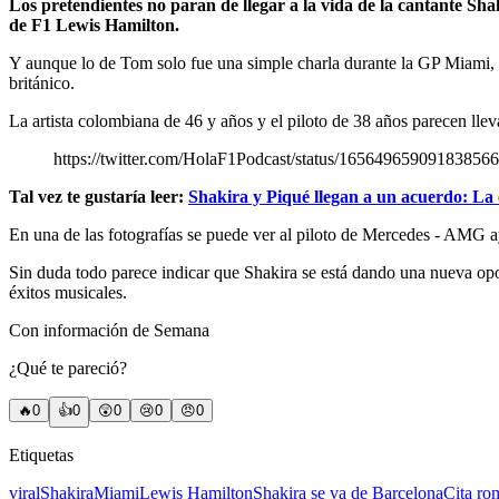
Los pretendientes no paran de llegar a la vida de la cantante Sha
de F1 Lewis Hamilton.
Y aunque lo de Tom solo fue una simple charla durante la GP Miami, c
británico.
La artista colombiana de 46 y años y el piloto de 38 años parecen llev
https://twitter.com/HolaF1Podcast/status/165649659091
Tal vez te gustaría leer:
Shakira y Piqué llegan a un acuerdo: La c
En una de las fotografías se puede ver al piloto de Mercedes - AMG a
Sin duda todo parece indicar que Shakira se está dando una nueva opo
éxitos musicales.
Con información de Semana
¿Qué te pareció?
🔥
0
👍
0
😲
0
😢
0
😠
0
Etiquetas
viral
Shakira
Miami
Lewis Hamilton
Shakira se va de Barcelona
Cita ro