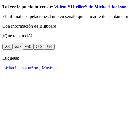
Tal vez le pueda interesar
:
Video
: “Thriller” de Michael Jackson
El tribunal de apelaciones también señaló que la madre del cantante fu
Con información de Billboard
¿Qué te pareció?
🔥
0
👍
0
😲
0
😢
0
😠
0
Etiquetas
michael jackson
Sony Music