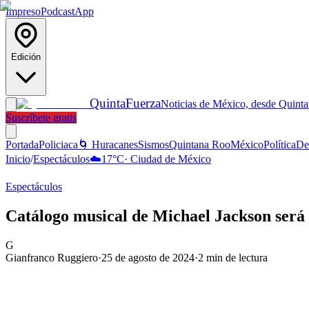
Impreso
Podcast
App
Edición
Quinta
Fuerza
Noticias de México, desde Quint
Suscríbete gratis
Portada
Policiaca
🌀 Huracanes
Sismos
Quintana Roo
México
Política
De
Inicio
/
Espectáculos
☁️
17
°C
·
Ciudad de México
Espectáculos
Catálogo musical de Michael Jackson será 
G
Gianfranco Ruggiero
·
25 de agosto de 2024
·
2
min de lectura