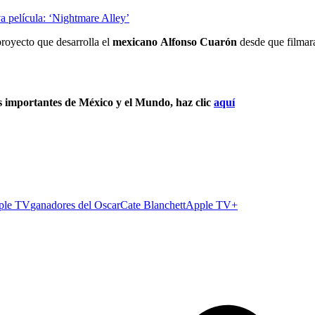
va película: ‘Nightmare Alley’
proyecto que desarrolla el
mexicano
Alfonso Cuarón
desde que filmar
s importantes de México y el Mundo, haz clic
aquí
ple TV
ganadores del Oscar
Cate Blanchett
Apple TV+