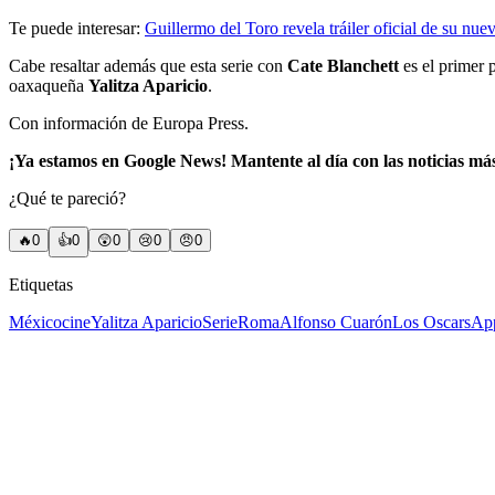
Te puede interesar:
Guillermo del Toro revela tráiler oficial de su nue
Cabe resaltar además que esta serie con
Cate Blanchett
es el primer 
oaxaqueña
Yalitza Aparicio
.
Con información de Europa Press.
¡Ya estamos en Google News! Mantente al día con las noticias má
¿Qué te pareció?
🔥
0
👍
0
😲
0
😢
0
😠
0
Etiquetas
México
cine
Yalitza Aparicio
Serie
Roma
Alfonso Cuarón
Los Oscars
Ap