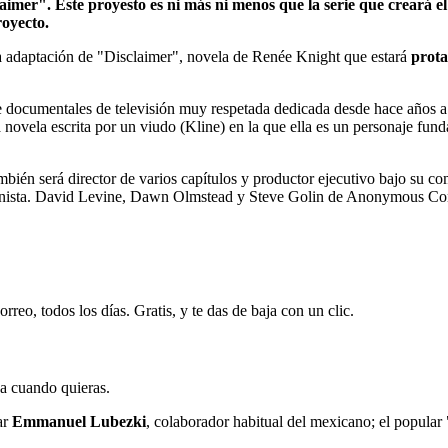
aimer". Este proyesto es ni más ni menos que la serie que creará
royecto.
la adaptación de "Disclaimer", novela de Renée Knight que estará
prot
e documentales de televisión muy respetada dedicada desde hace años a de
ovela escrita por un viudo (Kline) en la que ella es un personaje fund
también será director de varios capítulos y productor ejecutivo bajo su
onista. David Levine, Dawn Olmstead y Steve Golin de Anonymous Conte
rreo, todos los días. Gratis, y te das de baja con un clic.
ja cuando quieras.
ar
Emmanuel Lubezki
, colaborador habitual del mexicano; el popular 