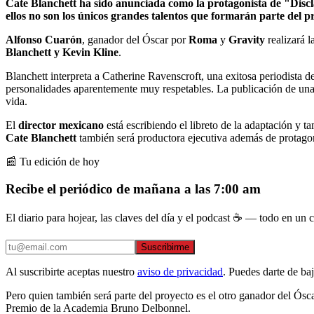
Cate Blanchett ha sido anunciada como la protagonista de "Discl
ellos no son los únicos grandes talentos que formarán parte del p
Alfonso Cuarón
, ganador del Óscar por
Roma
y
Gravity
realizará 
Blanchett y Kevin Kline
.
Blanchett interpreta a Catherine Ravenscroft, una exitosa periodista d
personalidades aparentemente muy respetables. La publicación de una n
vida.
El
director mexicano
está escribiendo el libreto de la adaptación y 
Cate Blanchett
también será productora ejecutiva además de protag
📰 Tu edición de hoy
Recibe el periódico de mañana a las 7:00 am
El diario para hojear, las claves del día y el podcast ☕ — todo en un co
Suscribirme
Al suscribirte aceptas nuestro
aviso de privacidad
. Puedes darte de ba
Pero quien también será parte del proyecto es el otro ganador del Ósc
Premio de la Academia Bruno Delbonnel.