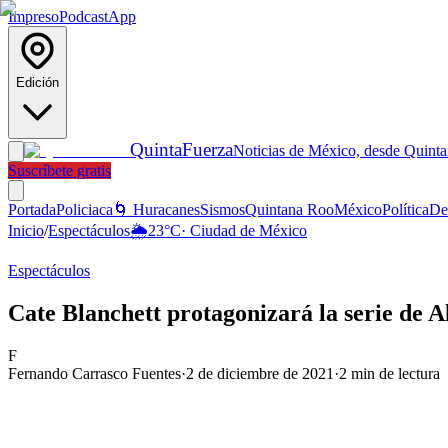
Impreso
Podcast
App
Edición
Quinta
Fuerza
Noticias de México, desde Quint
Suscríbete gratis
Portada
Policiaca
🌀 Huracanes
Sismos
Quintana Roo
México
Política
De
Inicio
/
Espectáculos
🌦️
23
°C
·
Ciudad de México
Espectáculos
Cate Blanchett protagonizará la serie de
F
Fernando Carrasco Fuentes
·
2 de diciembre de 2021
·
2
min de lectura