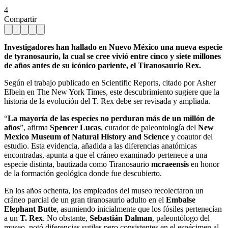
4
Compartir
Investigadores han hallado en Nuevo México una nueva especie
de tyranosaurio, la cual se cree vivió entre cinco y siete millones
de años antes de su icónico pariente, el Tiranosaurio Rex.
Según el trabajo publicado en Scientific Reports, citado por Asher
Elbein en The New York Times, este descubrimiento sugiere que la
historia de la evolución del T. Rex debe ser revisada y ampliada.
“
La mayoría de las especies no perduran más de un millón de
años
”, afirma
Spencer Lucas
, curador de paleontología del
New
Mexico Museum of Natural History and Science
y coautor del
estudio. Esta evidencia, añadida a las diferencias anatómicas
encontradas, apunta a que el cráneo examinado pertenece a una
especie distinta, bautizada como Tiranosaurio
mcraeensis
en honor
de la formación geológica donde fue descubierto.
En los años ochenta, los empleados del museo recolectaron un
cráneo parcial de un gran tiranosaurio adulto en el
Embalse
Elephant Butte
, asumiendo inicialmente que los fósiles pertenecían
a un
T. Rex
. No obstante,
Sebastián Dalman
, paleontólogo del
museo, notó diferencias sutiles pero consistentes en el espécimen al