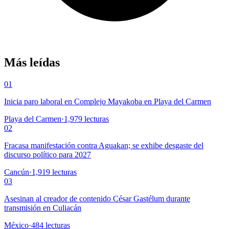
Más leídas
01
Inicia paro laboral en Complejo Mayakoba en Playa del Carmen
Playa del Carmen
·
1,979
lecturas
02
Fracasa manifestación contra Aguakan; se exhibe desgaste del
discurso político para 2027
Cancún
·
1,919
lecturas
03
Asesinan al creador de contenido César Gastélum durante
transmisión en Culiacán
México
·
484
lecturas