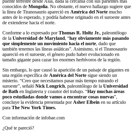
puente terrestre desde Asia, dada la cercanía con sus parientes más
conocidos de
Mongolia
. No obstante, el nuevo hallazgo sugiere que
la línea de Tiranosaurio apareció en
América del Norte
mucho
antes de lo esperado, y podría haberse originado en el suroeste antes
de extenderse hacia el norte.
Conforme a lo expresado por
Thomas R. Holtz Jr.
, paleontólogo
de la
Universidad de Maryland
, “
hay obviamente más pasando
que simplemente un movimiento hacia el norte
, dado que
también tenemos las líneas asiáticas”. Asimismo, si el Tiranosaurio
apareció en el suroeste, el género pudo haber evolucionado en
tamaño gigante para cazar los enormes herbívoros de la región.
Sin embargo, lo que causó la aparición de un paisaje de gigantes en
una región específica de
América del Norte
sigue siendo un
misterio. “Creo que necesitamos pasar más tiempo mirando el
suroeste”, señaló
Nick Longrich
, paleontólogo de la
Universidad
de Bath
en Inglaterra y coautor del trabajo. “
Hay muchas áreas
poco estudiadas donde vamos a encontrar cosas nuevas
”,
concluye la evidencia presentada por
Asher Elbein
en su artículo
para
The New York Times.
Con información de infobae.com
¿Qué te pareció?