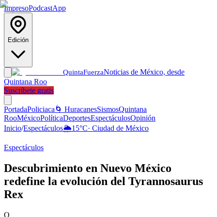
Impreso
Podcast
App
Edición
Noticias de México, desde
Quinta
Fuerza
Quintana Roo
Suscríbete gratis
Portada
Policiaca
🌀 Huracanes
Sismos
Quintana
Roo
México
Política
Deportes
Espectáculos
Opinión
Inicio
/
Espectáculos
🌦️
15
°C
·
Ciudad de México
Espectáculos
Descubrimiento en Nuevo México
redefine la evolución del Tyrannosaurus
Rex
Q