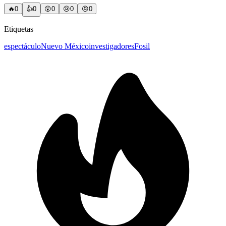
🔥
0
👍
0
😲
0
😢
0
😠
0
Etiquetas
espectáculo
Nuevo México
investigadores
Fosil