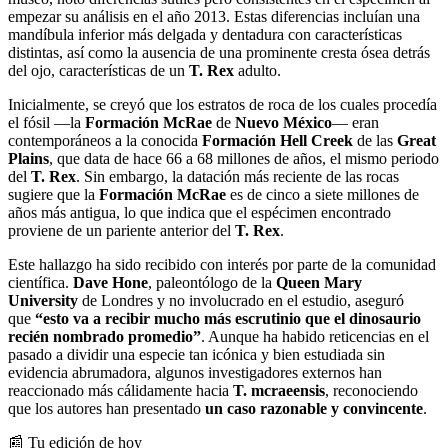
empezar su análisis en el año 2013. Estas diferencias incluían una
mandíbula inferior más delgada y dentadura con características
distintas, así como la ausencia de una prominente cresta ósea detrás
del ojo, características de un
T. Rex
adulto.
Inicialmente, se creyó que los estratos de roca de los cuales procedía
el fósil —la
Formación McRae
de
Nuevo México
— eran
contemporáneos a la conocida
Formación Hell Creek
de las
Great
Plains
, que data de hace 66 a 68 millones de años, el mismo periodo
del
T. Rex
. Sin embargo, la datación más reciente de las rocas
sugiere que la
Formación McRae
es de cinco a siete millones de
años más antigua, lo que indica que el espécimen encontrado
proviene de un pariente anterior del
T. Rex
.
Este hallazgo ha sido recibido con interés por parte de la comunidad
científica.
Dave Hone
, paleontólogo de la
Queen Mary
University
de Londres y no involucrado en el estudio, aseguró
que
“esto va a recibir mucho más escrutinio que el dinosaurio
recién nombrado promedio”
. Aunque ha habido reticencias en el
pasado a dividir una especie tan icónica y bien estudiada sin
evidencia abrumadora, algunos investigadores externos han
reaccionado más cálidamente hacia
T. mcraeensis
, reconociendo
que los autores han presentado
un caso razonable y convincente
.
📰 Tu edición de hoy