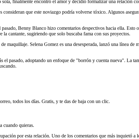
sola, finalmente encontró el amor y decidió formalizar una relación c
enes consideran que este noviazgo podría volverse tóxico. Algunos asegu
l pasado, Benny Blanco hizo comentarios despectivos hacia ella. Esto o
e la cantante, sugiriendo que solo buscaba fama con sus proyectos.
 de maquillaje. Selena Gomez es una desesperada, lanzó una línea de m
rás el pasado, adoptando un enfoque de "borrón y cuenta nueva". La tamb
uscando.
rreo, todos los días. Gratis, y te das de baja con un clic.
ja cuando quieras.
cupación por esta relación. Uno de los comentarios que más inquietó a 