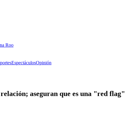
ana Roo
portes
Espectáculos
Opinión
relación; aseguran que es una "red flag"