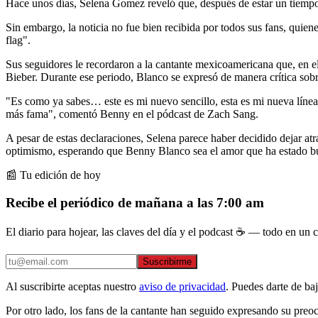
Hace unos días, Selena Gomez reveló que, después de estar un tiempo 
Sin embargo, la noticia no fue bien recibida por todos sus fans, qui
flag".
Sus seguidores le recordaron a la cantante mexicoamericana que, en e
Bieber. Durante ese periodo, Blanco se expresó de manera crítica sobr
"Es como ya sabes… este es mi nuevo sencillo, esta es mi nueva línea
más fama", comentó Benny en el pódcast de Zach Sang.
A pesar de estas declaraciones, Selena parece haber decidido dejar at
optimismo, esperando que Benny Blanco sea el amor que ha estado b
📰 Tu edición de hoy
Recibe el periódico de mañana a las 7:00 am
El diario para hojear, las claves del día y el podcast ☕ — todo en un co
Suscribirme
Al suscribirte aceptas nuestro
aviso de privacidad
. Puedes darte de ba
Por otro lado, los fans de la cantante han seguido expresando su preo