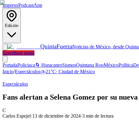
Impreso
Podcast
App
Edición
Quinta
Fuerza
Noticias de México, desde Quint
Suscríbete gratis
Portada
Policiaca
🌀 Huracanes
Sismos
Quintana Roo
México
Política
De
Inicio
/
Espectáculos
⛈️
21
°C
·
Ciudad de México
Espectáculos
Fans alertan a Selena Gomez por su nueva 
C
Carlos Espejel
·
13 de diciembre de 2024
·
3
min de lectura