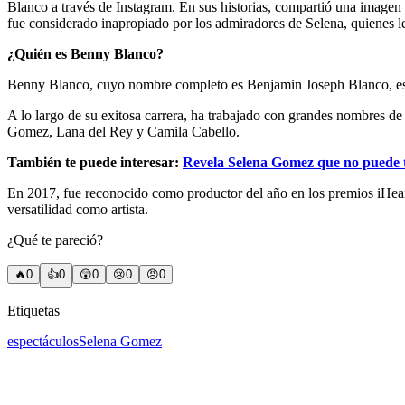
Blanco a través de Instagram. En sus historias, compartió una imagen c
fue considerado inapropiado por los admiradores de Selena, quienes l
¿Quién es Benny Blanco?
Benny Blanco, cuyo nombre completo es Benjamin Joseph Blanco, es 
A lo largo de su exitosa carrera, ha trabajado con grandes nombres d
Gomez, Lana del Rey y Camila Cabello.
También te puede interesar:
Revela Selena Gomez que no puede t
En 2017, fue reconocido como productor del año en los premios iHear
versatilidad como artista.
¿Qué te pareció?
🔥
0
👍
0
😲
0
😢
0
😠
0
Etiquetas
espectáculos
Selena Gomez