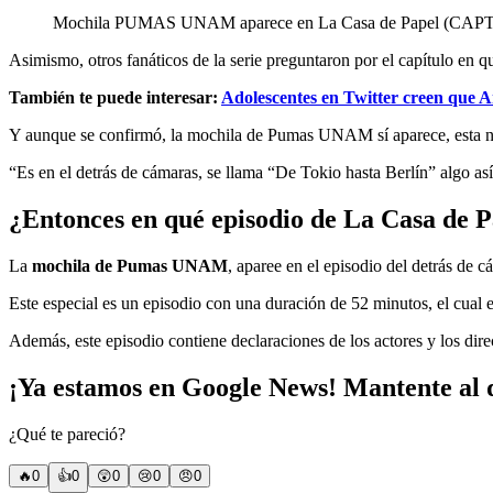
Mochila PUMAS UNAM aparece en La Casa de Papel
Asimismo, otros fanáticos de la serie preguntaron por el capítulo en q
También te puede interesar:
Adolescentes en Twitter creen que 
Y aunque se confirmó, la mochila de Pumas UNAM sí aparece, esta no s
“Es en el detrás de cámaras, se llama “De Tokio hasta Berlín” algo
¿Entonces en qué episodio de La Casa de 
La
mochila de Pumas UNAM
, aparee en el episodio del detrás de 
Este especial es un episodio con una duración de 52 minutos, el cual 
Además, este episodio contiene declaraciones de los actores y los dir
¡Ya estamos en Google News! Mantente al d
¿Qué te pareció?
🔥
0
👍
0
😲
0
😢
0
😠
0