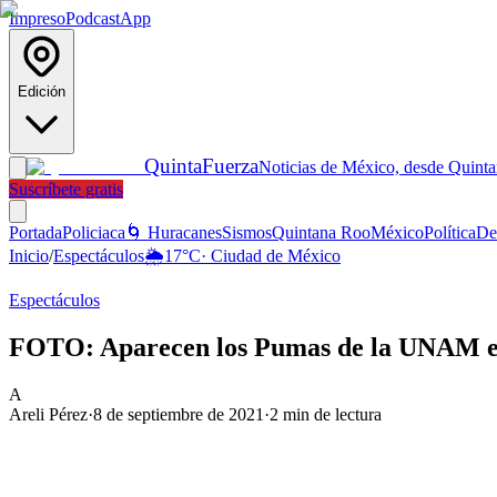
Impreso
Podcast
App
Edición
Quinta
Fuerza
Noticias de México, desde Quint
Suscríbete gratis
Portada
Policiaca
🌀 Huracanes
Sismos
Quintana Roo
México
Política
De
Inicio
/
Espectáculos
🌦️
17
°C
·
Ciudad de México
Espectáculos
FOTO: Aparecen los Pumas de la UNAM e
A
Areli Pérez
·
8 de septiembre de 2021
·
2
min de lectura