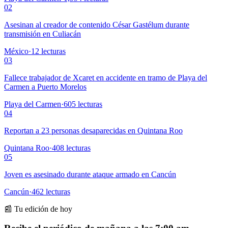
02
Asesinan al creador de contenido César Gastélum durante
transmisión en Culiacán
México
·
12
lecturas
03
Fallece trabajador de Xcaret en accidente en tramo de Playa del
Carmen a Puerto Morelos
Playa del Carmen
·
605
lecturas
04
Reportan a 23 personas desaparecidas en Quintana Roo
Quintana Roo
·
408
lecturas
05
Joven es asesinado durante ataque armado en Cancún
Cancún
·
462
lecturas
📰 Tu edición de hoy