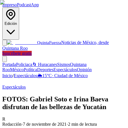
Impreso
Podcast
App
Edición
Noticias de México, desde
Quinta
Fuerza
Quintana Roo
Suscríbete gratis
Portada
Policiaca
🌀 Huracanes
Sismos
Quintana
Roo
México
Política
Deportes
Espectáculos
Opinión
Inicio
/
Espectáculos
🌦️
15
°C
·
Ciudad de México
Espectáculos
FOTOS: Gabriel Soto e Irina Baeva
disfrutan de las bellezas de Yucatán
R
Redacción
·
7 de noviembre de 2021
·
2
min de lectura