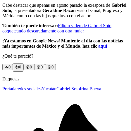
Cabe destacar que apenas en agosto pasado la exesposa de
Gabriel
Soto
, la presentadora
Geraldine Bazán
visitó Izamal, Progreso y
Mérida cunto con las hijas que tuvo con el actor.
También te puede interesar:
Filtran video de Gabriel Soto
coqueteando descaradamente con otra mujer
¡Ya estamos en Google News! Mantente al día con las noticias
más importantes de México y el Mundo, haz clic
aquí
¿Qué te pareció?
🔥
0
👍
0
😲
0
😢
0
😠
0
Etiquetas
Portada
redes sociales
Yucatán
Gabriel Soto
Irina Baeva