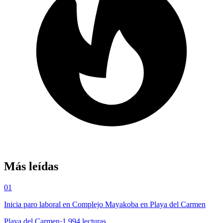
Más leídas
01
Inicia paro laboral en Complejo Mayakoba en Playa del Carmen
Playa del Carmen
·
1,994
lecturas