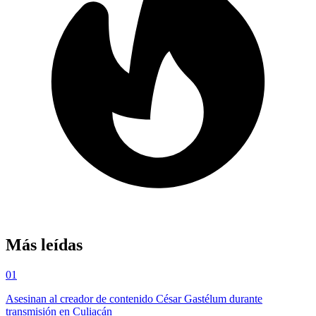
Más leídas
01
Asesinan al creador de contenido César Gastélum durante
transmisión en Culiacán