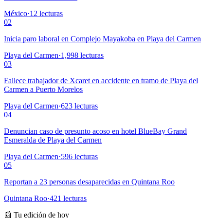
México
·
12
lecturas
02
Inicia paro laboral en Complejo Mayakoba en Playa del Carmen
Playa del Carmen
·
1,998
lecturas
03
Fallece trabajador de Xcaret en accidente en tramo de Playa del
Carmen a Puerto Morelos
Playa del Carmen
·
623
lecturas
04
Denuncian caso de presunto acoso en hotel BlueBay Grand
Esmeralda de Playa del Carmen
Playa del Carmen
·
596
lecturas
05
Reportan a 23 personas desaparecidas en Quintana Roo
Quintana Roo
·
421
lecturas
📰 Tu edición de hoy