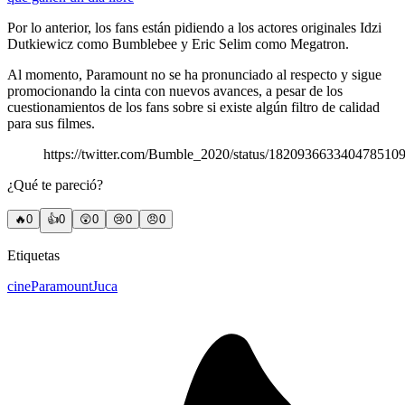
Por lo anterior, los fans están pidiendo a los actores originales Idzi
Dutkiewicz como Bumblebee y Eric Selim como Megatron.
Al momento, Paramount no se ha pronunciado al respecto y sigue
promocionando la cinta con nuevos avances, a pesar de los
cuestionamientos de los fans sobre si existe algún filtro de calidad
para sus filmes.
https://twitter.com/Bumble_2020/status/182093663340478510
¿Qué te pareció?
🔥
0
👍
0
😲
0
😢
0
😠
0
Etiquetas
cine
Paramount
Juca