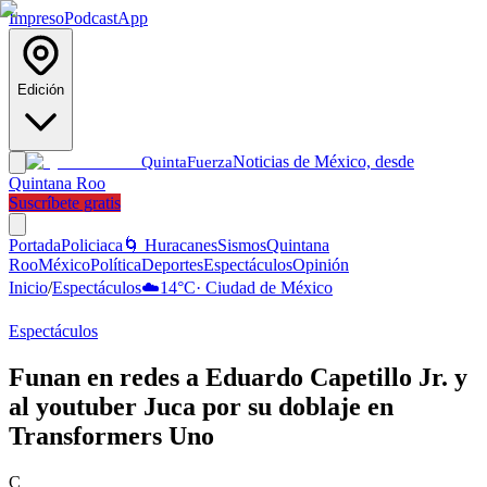
Impreso
Podcast
App
Edición
Noticias de México, desde
Quinta
Fuerza
Quintana Roo
Suscríbete gratis
Portada
Policiaca
🌀 Huracanes
Sismos
Quintana
Roo
México
Política
Deportes
Espectáculos
Opinión
Inicio
/
Espectáculos
☁️
14
°C
·
Ciudad de México
Espectáculos
Funan en redes a Eduardo Capetillo Jr. y
al youtuber Juca por su doblaje en
Transformers Uno
C