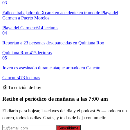
03
Fallece trabajador de Xcaret en accidente en tramo de Playa del
Carmen a Puerto Morelos
Playa del Carmen
·
614
lecturas
04
Reportan a 23 personas desaparecidas en Quintana Roo
Quintana Roo
·
415
lecturas
05
Joven es asesinado durante ataque armado en Cancún
Cancún
·
473
lecturas
📰 Tu edición de hoy
Recibe el periódico de mañana a las 7:00 am
El diario para hojear, las claves del día y el podcast ☕ — todo en un
correo, todos los días. Gratis, y te das de baja con un clic.
Suscribirme