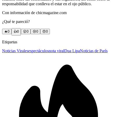
responsabilidad que conlleva el estar en el ojo público.
Con información de chicmagazine.com
¿Qué te pareció?
🔥
0
👍
0
😲
0
😢
0
😠
0
Etiquetas
Noticias Virales
espectáculos
nota viral
Dua Lipa
Noticias de París