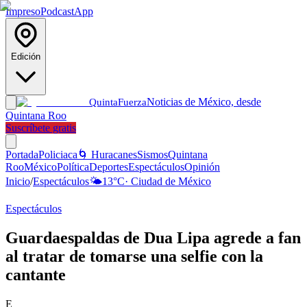
Impreso
Podcast
App
Edición
Noticias de México, desde
Quinta
Fuerza
Quintana Roo
Suscríbete gratis
Portada
Policiaca
🌀 Huracanes
Sismos
Quintana
Roo
México
Política
Deportes
Espectáculos
Opinión
Inicio
/
Espectáculos
🌤️
13
°C
·
Ciudad de México
Espectáculos
Guardaespaldas de Dua Lipa agrede a fan
al tratar de tomarse una selfie con la
cantante
E