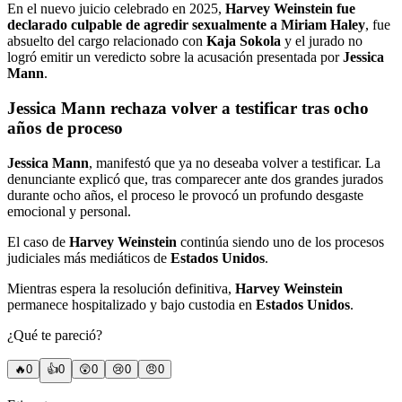
En el nuevo juicio celebrado en 2025,
Harvey Weinstein fue
declarado culpable de agredir sexualmente a Miriam Haley
, fue
absuelto del cargo relacionado con
Kaja Sokola
y el jurado no
logró emitir un veredicto sobre la acusación presentada por
Jessica
Mann
.
Jessica Mann rechaza volver a testificar tras ocho
años de proceso
Jessica Mann
, manifestó que ya no deseaba volver a testificar. La
denunciante explicó que, tras comparecer ante dos grandes jurados
durante ocho años, el proceso le provocó un profundo desgaste
emocional y personal.
El caso de
Harvey Weinstein
continúa siendo uno de los procesos
judiciales más mediáticos de
Estados Unidos
.
Mientras espera la resolución definitiva,
Harvey Weinstein
permanece hospitalizado y bajo custodia en
Estados Unidos
.
¿Qué te pareció?
🔥
0
👍
0
😲
0
😢
0
😠
0