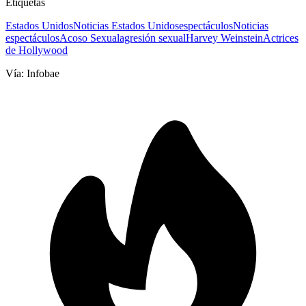
Etiquetas
Estados Unidos
Noticias Estados Unidos
espectáculos
Noticias
espectáculos
Acoso Sexual
agresión sexual
Harvey Weinstein
Actrices
de Hollywood
Vía:
Infobae