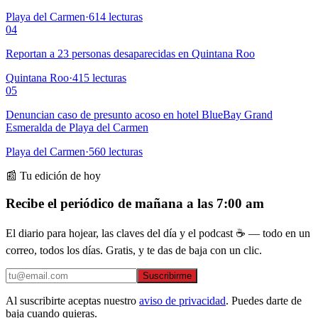
Playa del Carmen
·
614
lecturas
04
Reportan a 23 personas desaparecidas en Quintana Roo
Quintana Roo
·
415
lecturas
05
Denuncian caso de presunto acoso en hotel BlueBay Grand
Esmeralda de Playa del Carmen
Playa del Carmen
·
560
lecturas
📰 Tu edición de hoy
Recibe el periódico de mañana a las 7:00 am
El diario para hojear, las claves del día y el podcast ☕ — todo en un
correo, todos los días. Gratis, y te das de baja con un clic.
Suscribirme
Al suscribirte aceptas nuestro
aviso de privacidad
. Puedes darte de
baja cuando quieras.