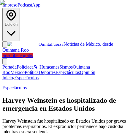
Impreso
Podcast
App
Edición
Noticias de México, desde
Quinta
Fuerza
Quintana Roo
Suscríbete gratis
Portada
Policiaca
🌀 Huracanes
Sismos
Quintana
Roo
México
Política
Deportes
Espectáculos
Opinión
Inicio
/
Espectáculos
Espectáculos
Harvey Weinstein es hospitalizado de
emergencia en Estados Unidos
Harvey Weinstein fue hospitalizado en Estados Unidos por graves
problemas respiratorios. El exproductor permanece bajo custodia
mientras espera sentencia.