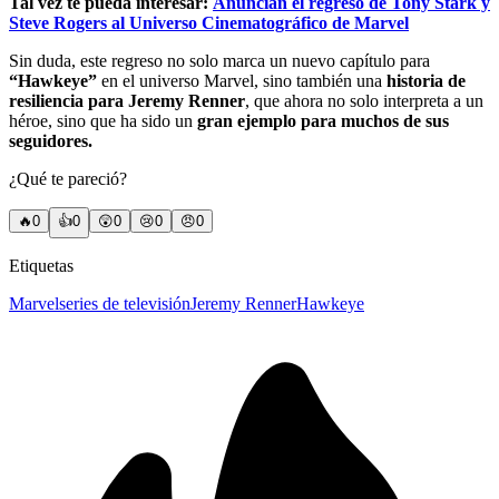
Tal vez te pueda interesar:
Anuncian el regreso de Tony Stark y
Steve Rogers al Universo Cinematográfico de Marvel
Sin duda, este regreso no solo marca un nuevo capítulo para
“Hawkeye”
en el universo Marvel, sino también una
historia de
resiliencia para Jeremy Renner
, que ahora no solo interpreta a un
héroe, sino que ha sido un
gran ejemplo para muchos de sus
seguidores.
¿Qué te pareció?
🔥
0
👍
0
😲
0
😢
0
😠
0
Etiquetas
Marvel
series de televisión
Jeremy Renner
Hawkeye