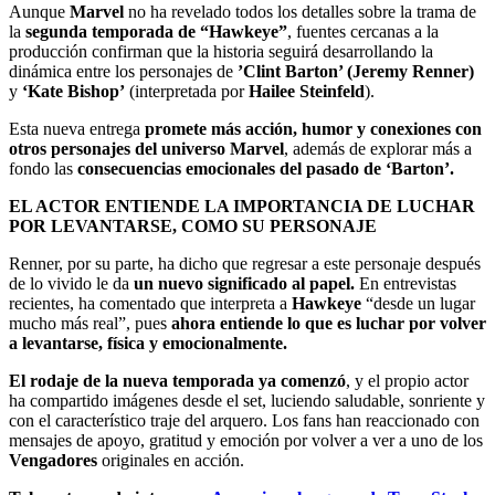
Aunque
Marvel
no ha revelado todos los detalles sobre la trama de
la
segunda temporada de “Hawkeye”
, fuentes cercanas a la
producción confirman que la historia seguirá desarrollando la
dinámica entre los personajes de
’Clint Barton’ (Jeremy Renner)
y
‘Kate Bishop’
(interpretada por
Hailee Steinfeld
).
Esta nueva entrega
promete más acción, humor y conexiones con
otros personajes del universo Marvel
, además de explorar más a
fondo las
consecuencias emocionales del pasado de ‘Barton’.
EL ACTOR ENTIENDE LA IMPORTANCIA DE LUCHAR
POR LEVANTARSE, COMO SU PERSONAJE
Renner, por su parte, ha dicho que regresar a este personaje después
de lo vivido le da
un nuevo significado al papel.
En entrevistas
recientes, ha comentado que interpreta a
Hawkeye
“desde un lugar
mucho más real”, pues
ahora entiende lo que es luchar por volver
a levantarse, física y emocionalmente.
El rodaje de la nueva temporada ya comenzó
, y el propio actor
ha compartido imágenes desde el set, luciendo saludable, sonriente y
con el característico traje del arquero. Los fans han reaccionado con
mensajes de apoyo, gratitud y emoción por volver a ver a uno de los
Vengadores
originales en acción.