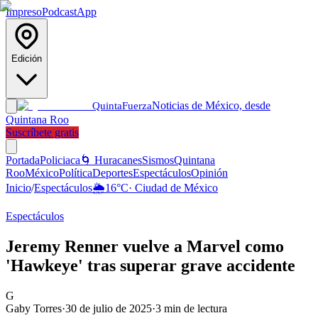
Impreso
Podcast
App
Edición
Noticias de México, desde
Quinta
Fuerza
Quintana Roo
Suscríbete gratis
Portada
Policiaca
🌀 Huracanes
Sismos
Quintana
Roo
México
Política
Deportes
Espectáculos
Opinión
Inicio
/
Espectáculos
🌦️
16
°C
·
Ciudad de México
Espectáculos
Jeremy Renner vuelve a Marvel como
'Hawkeye' tras superar grave accidente
G
Gaby Torres
·
30 de julio de 2025
·
3
min de lectura