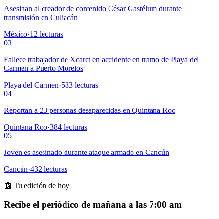
Asesinan al creador de contenido César Gastélum durante
transmisión en Culiacán
México
·
12
lecturas
03
Fallece trabajador de Xcaret en accidente en tramo de Playa del
Carmen a Puerto Morelos
Playa del Carmen
·
583
lecturas
04
Reportan a 23 personas desaparecidas en Quintana Roo
Quintana Roo
·
384
lecturas
05
Joven es asesinado durante ataque armado en Cancún
Cancún
·
432
lecturas
📰 Tu edición de hoy
Recibe el periódico de mañana a las 7:00 am