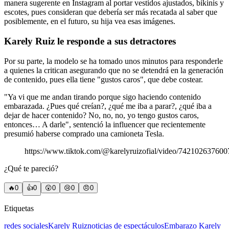
manera sugerente en Instagram al portar vestidos ajustados, bikinis y
escotes, pues consideran que debería ser más recatada al saber que
posiblemente, en el futuro, su hija vea esas imágenes.
Karely Ruiz le responde a sus detractores
Por su parte, la modelo se ha tomado unos minutos para responderle
a quienes la critican asegurando que no se detendrá en la generación
de contenido, pues ella tiene "gustos caros", que debe costear.
"Ya vi que me andan tirando porque sigo haciendo contenido
embarazada. ¿Pues qué creían?, ¿qué me iba a parar?, ¿qué iba a
dejar de hacer contenido? No, no, no, yo tengo gustos caros,
entonces… A darle", sentenció la influencer que recientemente
presumió haberse comprado una camioneta Tesla.
https://www.tiktok.com/@karelyruizofial/video/74210263760
¿Qué te pareció?
🔥
0
👍
0
😲
0
😢
0
😠
0
Etiquetas
redes sociales
Karely Ruiz
noticias de espectáculos
Embarazo Karely