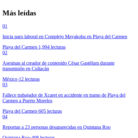
Más leídas
01
Inicia paro laboral en Complejo Mayakoba en Playa del Carmen
Playa del Carmen
·
1,994
lecturas
02
Asesinan al creador de contenido César Gastélum durante
transmisión en Culiacán
México
·
12
lecturas
03
Fallece trabajador de Xcaret en accidente en tramo de Playa del
Carmen a Puerto Morelos
Playa del Carmen
·
605
lecturas
04
Reportan a 23 personas desaparecidas en Quintana Roo
Quintana Roo
·
408
lecturas