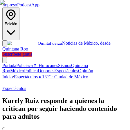
Impreso
Podcast
App
Edición
Noticias de México, desde
Quinta
Fuerza
Quintana Roo
Suscríbete gratis
Portada
Policiaca
🌀 Huracanes
Sismos
Quintana
Roo
México
Política
Deportes
Espectáculos
Opinión
Inicio
/
Espectáculos
☀️
13
°C
·
Ciudad de México
Espectáculos
Karely Ruiz responde a quienes la
critican por seguir haciendo contenido
para adultos
C