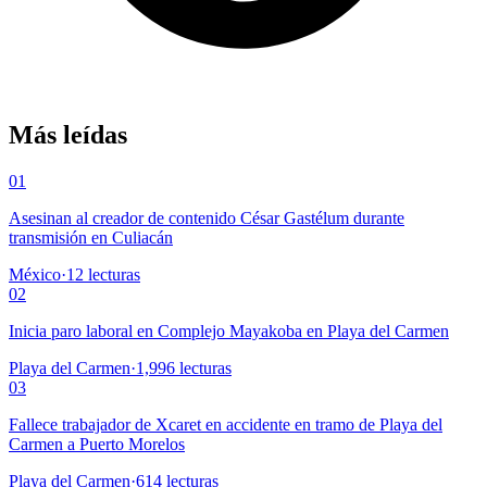
Más leídas
01
Asesinan al creador de contenido César Gastélum durante
transmisión en Culiacán
México
·
12
lecturas
02
Inicia paro laboral en Complejo Mayakoba en Playa del Carmen
Playa del Carmen
·
1,996
lecturas
03
Fallece trabajador de Xcaret en accidente en tramo de Playa del
Carmen a Puerto Morelos
Playa del Carmen
·
614
lecturas