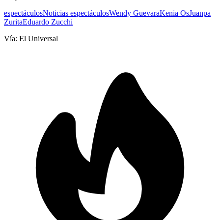
espectáculos
Noticias espectáculos
Wendy Guevara
Kenia Os
Juanpa
Zurita
Eduardo Zucchi
Vía:
El Universal