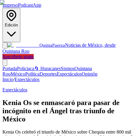
Impreso
Podcast
App
Edición
Noticias de México, desde
Quinta
Fuerza
Quintana Roo
Suscríbete gratis
Portada
Policiaca
🌀 Huracanes
Sismos
Quintana
Roo
México
Política
Deportes
Espectáculos
Opinión
Inicio
/
Espectáculos
Espectáculos
Kenia Os se enmascaró para pasar de
incógnito en el Ángel tras triunfo de
México
Kenia Os celebró el triunfo de México sobre Chequia entre 800 mil