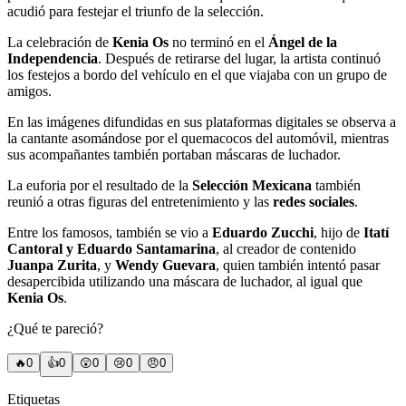
acudió para festejar el triunfo de la selección.
La celebración de
Kenia Os
no terminó en el
Ángel de la
Independencia
. Después de retirarse del lugar, la artista continuó
los festejos a bordo del vehículo en el que viajaba con un grupo de
amigos.
En las imágenes difundidas en sus plataformas digitales se observa a
la cantante asomándose por el quemacocos del automóvil, mientras
sus acompañantes también portaban máscaras de luchador.
La euforia por el resultado de la
Selección Mexicana
también
reunió a otras figuras del entretenimiento y las
redes sociales
.
Entre los famosos, también se vio a
Eduardo Zucchi
, hijo de
Itatí
Cantoral y Eduardo Santamarina
, al creador de contenido
Juanpa Zurita
, y
Wendy Guevara
, quien también intentó pasar
desapercibida utilizando una máscara de luchador, al igual que
Kenia Os
.
¿Qué te pareció?
🔥
0
👍
0
😲
0
😢
0
😠
0
Etiquetas