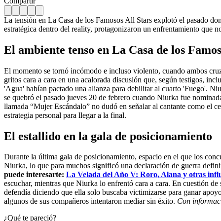
Compartir
La tensión en La Casa de los Famosos All Stars explotó el pasado do
estratégica dentro del reality, protagonizaron un enfrentamiento que n
El ambiente tenso en La Casa de los Famos
El momento se tornó incómodo e incluso violento, cuando ambos cruza
gritos cara a cara en una acalorada discusión que, según testigos, incl
'Agua' habían pactado una alianza para debilitar al cuarto 'Fuego'. Ni
se quebró el pasado jueves 20 de febrero cuando Niurka fue nominada p
llamada “Mujer Escándalo” no dudó en señalar al cantante como el cer
estrategia personal para llegar a la final.
El estallido en la gala de posicionamiento
Durante la última gala de posicionamiento, espacio en el que los conc
Niurka, lo que para muchos significó una declaración de guerra definiti
puede interesarte:
La Velada del Año V: Roro, Alana y otras influ
escuchar, mientras que Niurka lo enfrentó cara a cara. En cuestión de 
defendía diciendo que ella solo buscaba victimizarse para ganar apoyo
algunos de sus compañeros intentaron mediar sin éxito.
Con informac
¿Qué te pareció?