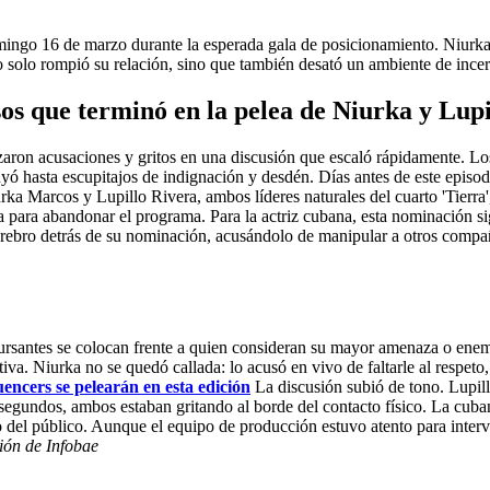
mingo 16 de marzo durante la esperada gala de posicionamiento. Niurka
o solo rompió su relación, sino que también desató un ambiente de incert
os que terminó en la pelea de Niurka y Lupi
ron acusaciones y gritos en una discusión que escaló rápidamente. Los 
uyó hasta escupitajos de indignación y desdén. Días antes de este episodi
urka Marcos y Lupillo Rivera, ambos líderes naturales del cuarto 'Tierra
ara abandonar el programa. Para la actriz cubana, esta nominación sign
ebro detrás de su nominación, acusándolo de manipular a otros compañer
ursantes se colocan frente a quien consideran su mayor amenaza o enemig
va. Niurka no se quedó callada: lo acusó en vivo de faltarle al respeto,
encers se pelearán en esta edición
La discusión subió de tono. Lupil
segundos, ambos estaban gritando al borde del contacto físico. La cubana
 del público. Aunque el equipo de producción estuvo atento para interve
ión de Infobae