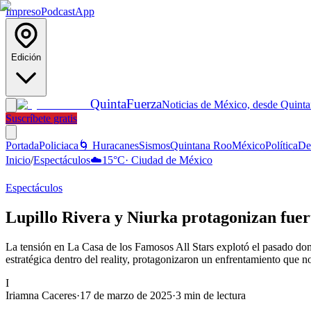
Impreso
Podcast
App
Edición
Quinta
Fuerza
Noticias de México, desde Quint
Suscríbete gratis
Portada
Policiaca
🌀 Huracanes
Sismos
Quintana Roo
México
Política
De
Inicio
/
Espectáculos
☁️
15
°C
·
Ciudad de México
Espectáculos
Lupillo Rivera y Niurka protagonizan fuert
La tensión en La Casa de los Famosos All Stars explotó el pasado do
estratégica dentro del reality, protagonizaron un enfrentamiento que n
I
Iriamna Caceres
·
17 de marzo de 2025
·
3
min de lectura