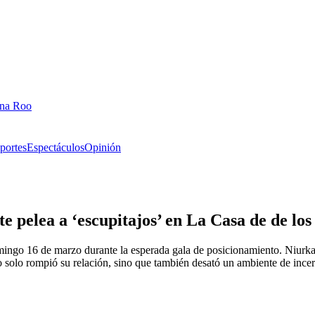
ana Roo
portes
Espectáculos
Opinión
e pelea a ‘escupitajos’ en La Casa de de lo
mingo 16 de marzo durante la esperada gala de posicionamiento. Niurka
o solo rompió su relación, sino que también desató un ambiente de incert