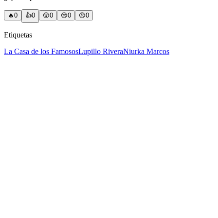
🔥
0
👍
0
😲
0
😢
0
😠
0
Etiquetas
La Casa de los Famosos
Lupillo Rivera
Niurka Marcos