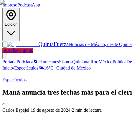
Impreso
Podcast
App
Edición
Quinta
Fuerza
Noticias de México, desde Quint
Suscríbete gratis
Portada
Policiaca
🌀 Huracanes
Sismos
Quintana Roo
México
Política
De
Inicio
/
Espectáculos
🌤️
16
°C
·
Ciudad de México
Espectáculos
Maná anuncia tres fechas más para el cier
C
Carlos Espejel
·
19 de agosto de 2024
·
2
min de lectura