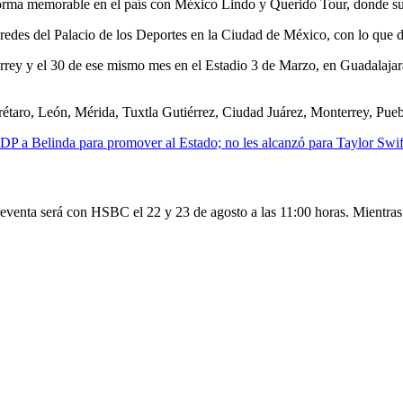
orma memorable en el país con México Lindo y Querido Tour, donde suma
edes del Palacio de los Deportes en la Ciudad de México, con lo que d
rey y el 30 de ese mismo mes en el Estadio 3 de Marzo, en Guadalajara.
taro, León, Mérida, Tuxtla Gutiérrez, Ciudad Juárez, Monterrey, Pueb
P a Belinda para promover al Estado; no les alcanzó para Taylor Swif
eventa será con HSBC el 22 y 23 de agosto a las 11:00 horas. Mientras q